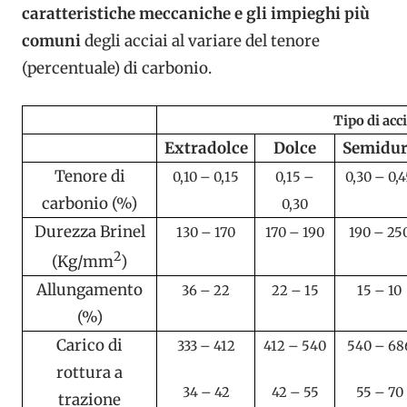
caratteristiche meccaniche e gli impieghi più
comuni
degli acciai al variare del tenore
(percentuale) di carbonio.
Tipo di acc
Extradolce
Dolce
Semidu
Tenore di
0,10 – 0,15
0,15 –
0,30 – 0,
carbonio (%)
0,30
Durezza Brinel
130 – 170
170 – 190
190 – 25
2
(Kg/mm
)
Allungamento
36 – 22
22 – 15
15 – 10
(%)
Carico di
333 – 412
412 – 540
540 – 68
rottura a
34 – 42
42 – 55
55 – 70
trazione