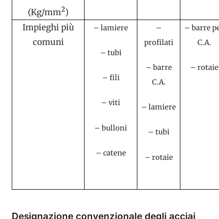
2
(Kg/mm
)
Impieghi più
– lamiere
–
– barre p
comuni
profilati
C.A.
– tubi
– barre
– rotaie
– fili
C.A.
– viti
– lamiere
– bulloni
– tubi
– catene
– rotaie
Designazione convenzionale degli acciai