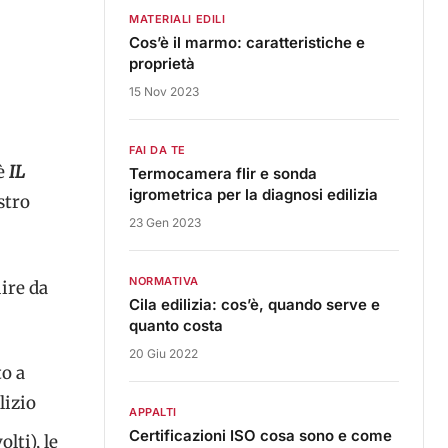
MATERIALI EDILI
Cos’è il marmo: caratteristiche e
proprietà
15 Nov 2023
FAI DA TE
 è
IL
Termocamera flir e sonda
igrometrica per la diagnosi edilizia
stro
23 Gen 2023
NORMATIVA
uire da
Cila edilizia: cos’è, quando serve e
quanto costa
20 Giu 2022
o a
lizio
APPALTI
Certificazioni ISO cosa sono e come
lti), le