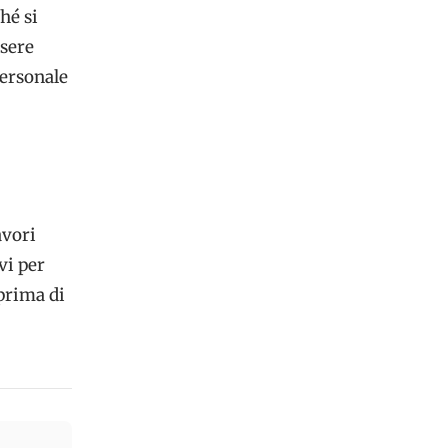
hé si
ssere
personale
avori
vi per
 prima di