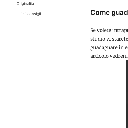
Originalità
Come guada
Ultimi consigli
Se volete intrap
studio vi stare
guadagnare in ed
articolo vedremo