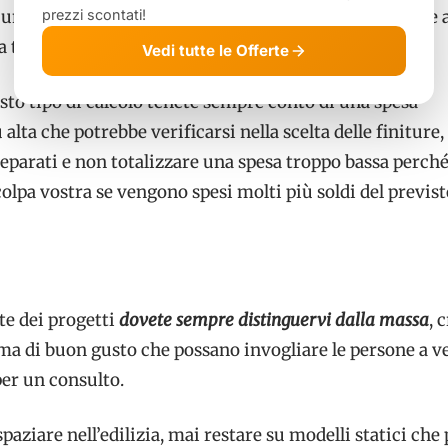
i un progetto dovrete redarre un
computo metrico
dove 
prezzi scontati!
a totale.
Vedi tutte le Offerte
to tipo di calcolo tenete sempre conto di una spesa
alta che potrebbe verificarsi nella scelta delle finiture
eparati e non totalizzare una spesa troppo bassa perché
olpa vostra se vengono spesi molti più soldi del previst
te dei progetti
dovete sempre distinguervi dalla massa
, 
 ma di buon gusto che possano invogliare le persone a v
per un consulto.
aziare nell’edilizia, mai restare su modelli statici che