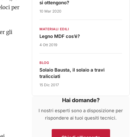
si ottengono?
eloci per
10 Mar 2020
MATERIALI EDILI
er gli
Legno MDF cos’é?
4 Ott 2019
BLOG
Solaio Bausta, il solaio a travi
tralicciati
15 Dic 2017
Hai domande?
I nostri esperti sono a disposizione per
rispondere ai tuoi quesiti tecnici.
dei