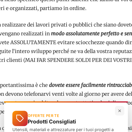
eri e organizzati, partiamo in ordine.
realizzare dei lavori privati o pubblici che siano dovet
vengano realizzati in
modo assolutamente perfetto e sen
ovete ASSOLUTAMENTE evitare sciocchezze quando dir
guite l’intero sviluppo perché ne va della vostra reputa
ostri clienti (MAI FAR SPENDERE SOLDI PER DEI VOSTRI
mportantissima è che
dovete essere facilmente rintracciabi
non devono telefonarvi venti volte al giorno per avere del
evono trovarvi subito ed essere trattati nel miglior mo
e perché VI STANNO PAGANDO LORO.
OFFERTE PER TE
Prodotti Consigliati
 questione soldi, infatti quando verranno ad accordarsi
Utensili, materiali e attrezzature per i tuoi progetti a