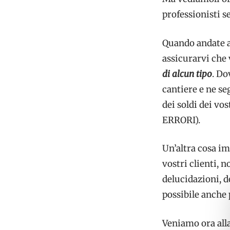
professionisti s
Quando andate a 
assicurarvi che 
di alcun tipo
. D
cantiere e ne se
dei soldi dei v
ERRORI).
Un’altra cosa i
vostri clienti, 
delucidazioni, d
possibile anch
Veniamo ora alla