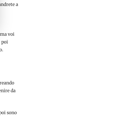
andrete a
, ma voi
 poi
o.
creando
enire da
 poi sono