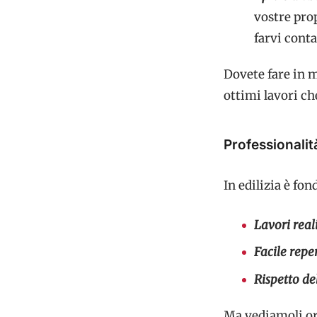
vostre prop
farvi conta
Dovete fare in m
ottimi lavori che
Professionalit
In edilizia è fon
Lavori real
Facile reper
Rispetto de
Ma vediamoli ora