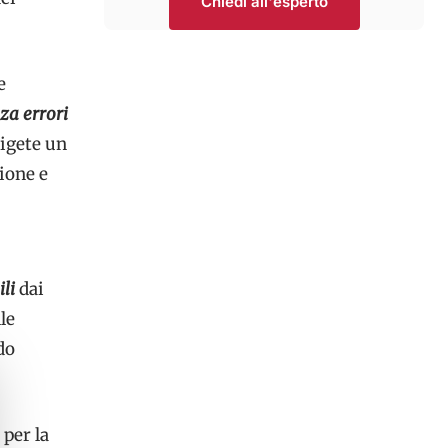
Chiedi all'esperto
e
za errori
igete un
zione e
li
dai
le
do
 per la