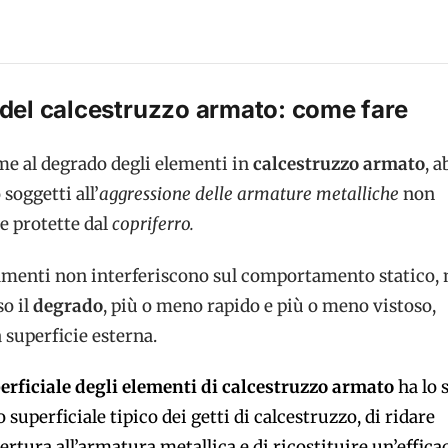
no del calcestruzzo armato: come fare
me al degrado degli elementi in
calcestruzzo armato
, 
soggetti all’
aggressione delle armature metalliche
non
e protette dal
copriferro.
amenti non interferiscono sul comportamento statico,
o il
degrado
, più o meno rapido e più o meno vistoso,
a superficie esterna.
perficiale degli elementi di calcestruzzo armato
ha
lo 
o superficiale tipico dei getti di
calcestruzzo, di ridare
ertura all’armatura metallica e di
ricostituire un’effica