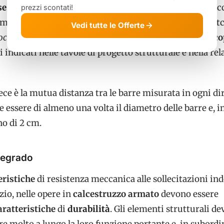
se di esposizione ambientale
e al tipo di ambiente (sec
prezzi scontati!
moderatamente aggressivo, fortemente aggressivo, etc.
Vedi tutte le Offerte
ocodici e Linee Guida
) prescrive dei
valori minimi di co
 indicati nelle tavole di progetto strutturale e nella rel
ece è la mutua distanza tra le barre misurata in ogni di
e essere di almeno una volta il diametro delle barre e, i
no di 2 cm.
degrado
eristiche
di resistenza meccanica alle sollecitazioni ind
zio, nelle opere in
calcestruzzo armato
devono essere
aratteristiche
di
durabilità
. Gli elementi strutturali d
re molto a lungo la loro funzione portante e, in subordin