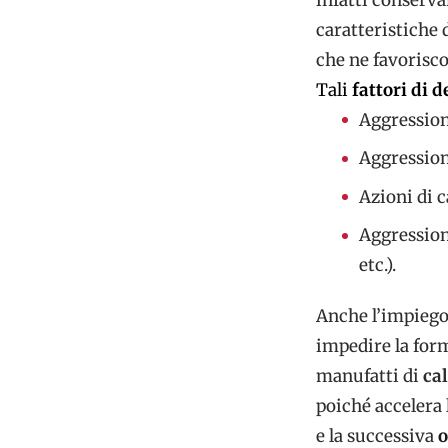
caratteristiche 
che ne favorisco
Tali
fattori di 
Aggression
Aggressioni
Azioni di ca
Aggressioni
etc.).
Anche l’impiego d
impedire la form
manufatti di
ca
poiché accelera 
e la successiva
o