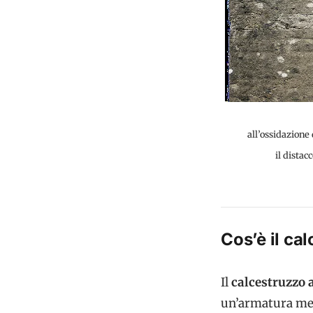
all’ossidazione 
il distac
Cos’è il ca
Il
calcestruzzo 
un’armatura met