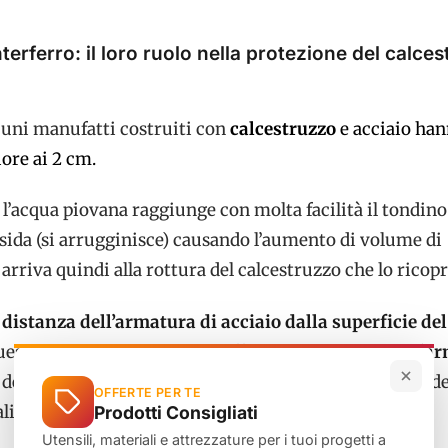
nterferro: il loro ruolo nella protezione del calce
cuni manufatti costruiti con
calcestruzzo
e acciaio han
ore ai 2 cm.
l’acqua piovana raggiunge con molta facilità il tondino
ssida (si arrugginisce) causando l’aumento di volume di
 arriva quindi alla rottura del calcestruzzo che lo ricopr
a
distanza dell’armatura di acciaio dalla superficie del
esta distanza deve essere sufficiente a
proteggere l’a
 degli agenti ambientali. Non deve essere troppo grand
OFFERTE PER TE
li distacchi del lembo superficiale del calcestruzzo.
Prodotti Consigliati
Utensili, materiali e attrezzature per i tuoi progetti a