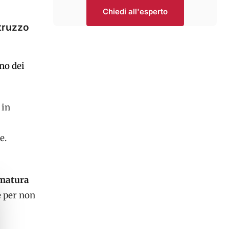
Chiedi all'esperto
struzzo
no dei
 in
e.
rmatura
e per non