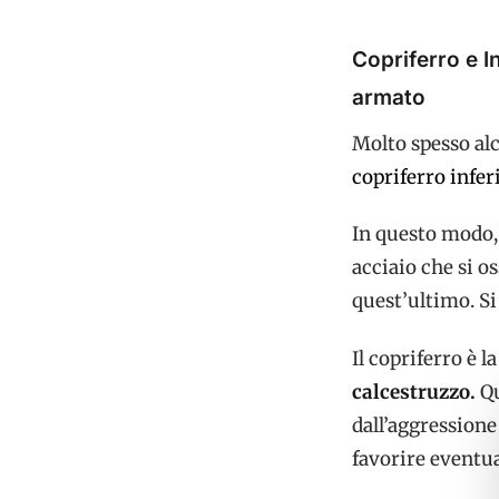
Copriferro e I
armato
Molto spesso al
copriferro
inferi
In questo modo, 
acciaio che si o
quest’ultimo. Si
Il copriferro è l
calcestruzzo.
Qu
dall’aggressione
favorire eventua