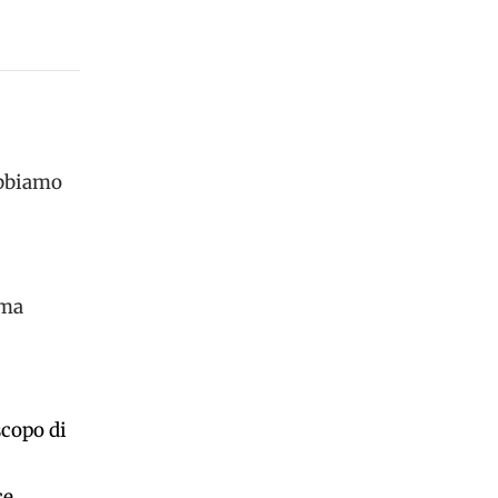
abbiamo
 ma
scopo di
ce