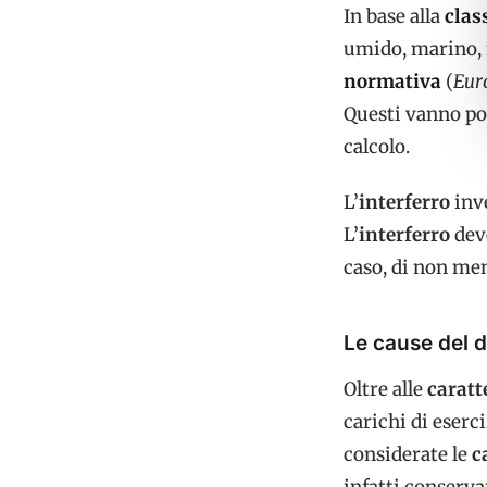
In base alla
clas
umido, marino, 
normativa
(
Eur
Questi vanno poi
calcolo.
L’
interferro
inv
L’
interferro
dev
caso, di non me
Le cause del 
Oltre alle
caratt
carichi di eserci
considerate le
c
infatti conserva