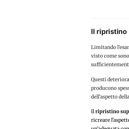
Il ripristi
Limitando l’esa
visto come sono 
sufficientement
Questi deterior
producono spess
dell’aspetto dell
Il
ripristino su
ricreare l’aspett
un’adeguata cop