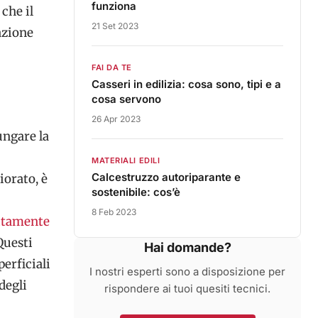
funziona
che il
21 Set 2023
azione
FAI DA TE
Casseri in edilizia: cosa sono, tipi e a
cosa servono
26 Apr 2023
ngare la
MATERIALI EDILI
Calcestruzzo autoriparante e
iorato, è
sostenibile: cos’è
8 Feb 2023
itamente
 Questi
Hai domande?
erficiali
I nostri esperti sono a disposizione per
 degli
rispondere ai tuoi quesiti tecnici.