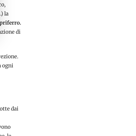
co,
) la
priferro.
azione di
rezione.
n ogni
otte dai
evono
e, le