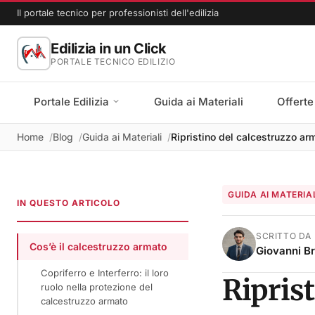
Il portale tecnico per professionisti dell'edilizia
Edilizia in un Click
PORTALE TECNICO EDILIZIO
Portale Edilizia
Guida ai Materiali
Offerte
Home
Blog
Guida ai Materiali
Ripristino del calcestruzzo ar
GUIDA AI MATERIA
IN QUESTO ARTICOLO
SCRITTO DA
Cos’è il calcestruzzo armato
Giovanni B
Copriferro e Interferro: il loro
Ripris
ruolo nella protezione del
calcestruzzo armato