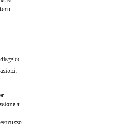
sterni
 disgelo);
asioni,
er
ssione ai
lcestruzzo