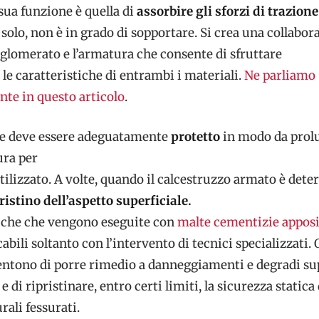
sua funzione è quella di
assorbire gli sforzi di trazione
 solo, non è in grado di sopportare. Si crea una collabor
onglomerato e l’armatura che consente di sfruttare
e caratteristiche di entrambi i materiali.
Ne parliamo
te in questo articolo
.
le deve essere adeguatamente
protetto
in modo da prolu
ura per
utilizzato. A volte, quando il calcestruzzo armato è deter
ristino dell’aspetto superficiale
.
cniche che vengono eseguite con
malte cementizie appos
icabili soltanto con l’intervento di tecnici specializzati.
entono di porre rimedio a danneggiamenti e degradi sup
e di ripristinare, entro certi limiti, la sicurezza statica
rali fessurati.