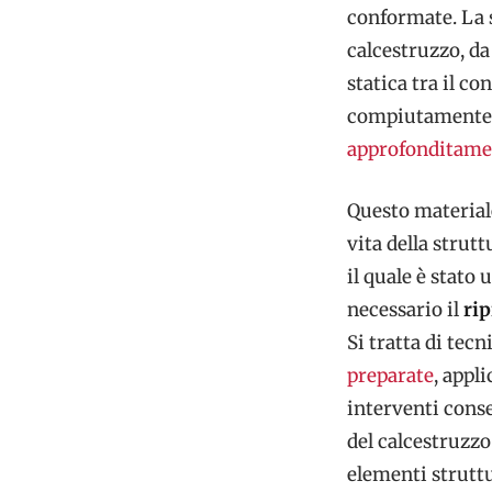
conformate. La 
calcestruzzo, da
statica tra il c
compiutamente l
approfonditamen
Questo materia
vita della strutt
il quale è stato 
necessario il
rip
Si tratta di te
preparate
, appl
interventi cons
del calcestruzzo 
elementi struttu