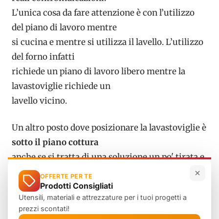
L’unica cosa da fare attenzione è con l’utilizzo
del piano di lavoro mentre
si cucina e mentre si utilizza il lavello. L’utilizzo
del forno infatti
richiede un piano di lavoro libero mentre la
lavastoviglie richiede un
lavello vicino.
Un altro posto dove posizionare la lavastoviglie è
sotto il piano cottura
anche se si tratta di una soluzione un po' tirata e
possibilmente da evitare.
OFFERTE PER TE
Prodotti Consigliati
In ogni caso è possibile farlo a patto che venga
Utensili, materiali e attrezzature per i tuoi progetti a
rispettata una certa
prezzi scontati!
distanza tra il piano di lavoro e la parte superiore