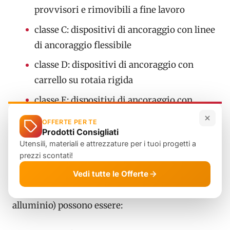
provvisori e rimovibili a fine lavoro
classe C: dispositivi di ancoraggio con linee
di ancoraggio flessibile
classe D: dispositivi di ancoraggio con
carrello su rotaia rigida
classe E: dispositivi di ancoraggio con
zavorra a corpo morto su spazi piani.
OFFERTE PER TE
Prodotti Consigliati
Altri tipi di
sistemi di protezione collettivi
per
Utensili, materiali e attrezzature per i tuoi progetti a
prezzi scontati!
condomini o edifici pubblici sono per esempio i
parapetti, le passerelle e le reti lucernari. Inoltre
Vedi tutte le Offerte
in base al materiale utilizzato (di solito acciaio o
alluminio) possono essere: