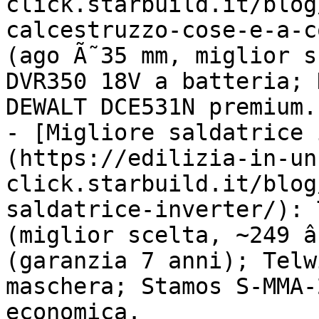
click.starbuild.it/blog
calcestruzzo-cose-e-a-c
(ago Ã˜35 mm, miglior s
DVR350 18V a batteria; 
DEWALT DCE531N premium.

- [Migliore saldatrice 
(https://edilizia-in-un
click.starbuild.it/blog
saldatrice-inverter/): 
(miglior scelta, ~249 â
(garanzia 7 anni); Telw
maschera; Stamos S-MMA-
economica.
