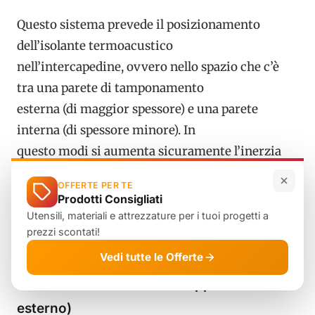
Questo sistema prevede il posizionamento
dell’isolante termoacustico
nell’intercapedine, ovvero nello spazio che c’è
tra una parete di tamponamento
esterna (di maggior spessore) e una parete
interna (di spessore minore). In
questo modi si aumenta sicuramente l’inerzia
termica della struttura muraria
OFFERTE PER TE
ma anche questo metodo presenta delle lacune e
Prodotti Consigliati
l’isolamento non è efficace al
Utensili, materiali e attrezzature per i tuoi progetti a
prezzi scontati!
100%.
Vedi tutte le Offerte
Isolamento dall’esterno (Cappotto termico
esterno)