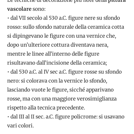
Le tecniche di decorazione più note della
pittura
vascolare
sono:
• dal VII secolo al 530 a.C. figure nere su sfondo
rosso: sullo sfondo naturale della ceramica cotta
si dipingevano le figure con una vernice che,
dopo un’ulteriore cottura diventava nera,
mentre le linee all’interno delle figure
risultavano dall’incisione della ceramica;
• dal 530 a.C. al IV sec a.C. figure rosse su sfondo
nero: si colorava con la vernice lo sfondo,
lasciando vuote le figure, sicché apparivano
rosse, ma con una maggiore verosimiglianza
rispetto alla tecnica precedente.
• dal III al II sec. a.C. figure policrome: si usavano
vari colori.