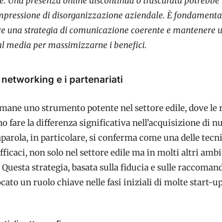
. Una presenza online discontinua o trascurata potrebbe
mpressione di disorganizzazione aziendale. È fondamenta
are una strategia di comunicazione coerente e mantenere un
ial media per massimizzarne i benefici.
l networking e i partenariati
mane uno strumento potente nel settore edile, dove le 
o fare la differenza significativa nell’acquisizione di n
saparola, in particolare, si conferma come una delle tecn
ficaci, non solo nel settore edile ma in molti altri ambi
 Questa strategia, basata sulla fiducia e sulle raccoman
cato un ruolo chiave nelle fasi iniziali di molte start-up