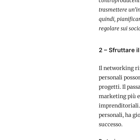
controproducente
trasmettere un’i
quindi, pianific
regolare sui soc
2 – Sfruttare i
Il networking ri
personali posson
progetti. Il pas
marketing più ef
imprenditoriali.
personali, ha gio
successo.