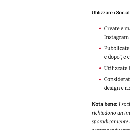
Utilizzare i Socia
Create e m
Instagram 
Pubblicate
e dopo”, e 
Utilizzate 
Considerate
design e ri
Nota bene:
I so
richiedono un im
sporadicamente q