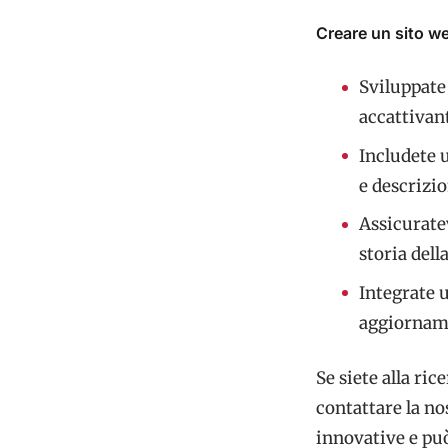
Creare un sito w
Sviluppate
accattivan
Includete u
e descrizio
Assicuratev
storia dell
Integrate u
aggiorname
Se siete alla ri
contattare la no
innovative e può