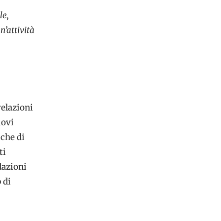
le,
’attività
relazioni
uovi
iche di
ti
dazioni
 di