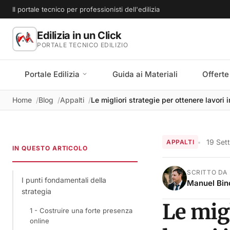
Il portale tecnico per professionisti dell'edilizia
Edilizia in un Click
PORTALE TECNICO EDILIZIO
Portale Edilizia
Guida ai Materiali
Offerte
Home
Blog
Appalti
Le migliori strategie per ottenere lavori i
19 Set
APPALTI
IN QUESTO ARTICOLO
SCRITTO DA
I punti fondamentali della
Manuel Bin
strategia
Le migl
1 - Costruire una forte presenza
online