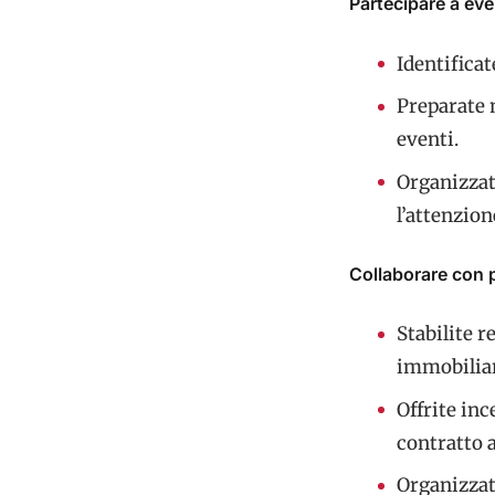
Partecipare a even
Identificat
Preparate m
eventi.
Organizzat
l’attenzion
Collaborare con p
Stabilite r
immobiliar
Offrite inc
contratto a
Organizzat