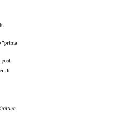
k,
o “prima
 post.
ee di
irittura