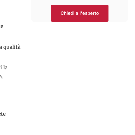
Chiedi all'esperto
te
a qualità
i la
a.
ete