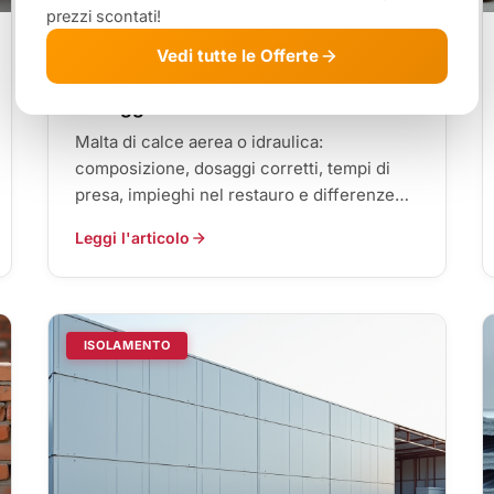
prezzi scontati!
3 Agosto 2026
Vedi tutte le Offerte
Malta di calce: composizione,
dosaggi e dove si usa
Malta di calce aerea o idraulica:
composizione, dosaggi corretti, tempi di
presa, impieghi nel restauro e differenze
rispetto alla malta cementizia.
Leggi l'articolo
ISOLAMENTO