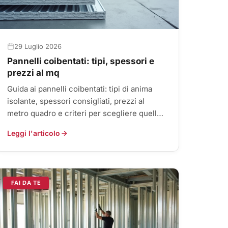
29 Luglio 2026
Pannelli coibentati: tipi, spessori e
prezzi al mq
Guida ai pannelli coibentati: tipi di anima
isolante, spessori consigliati, prezzi al
metro quadro e criteri per scegliere quello
giusto per tetto o parete.
Leggi l'articolo
FAI DA TE