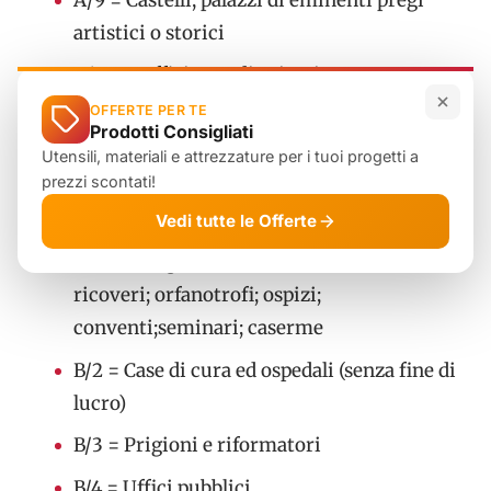
artistici o storici
A/10 = Uffici e studi privati
OFFERTE PER TE
A/11 = Abitazioni ed alloggi tipici dei luoghi
Prodotti Consigliati
Utensili, materiali e attrezzature per i tuoi progetti a
prezzi scontati!
Gruppo B:
Vedi tutte le Offerte
B/1 = Collegi e convitti, educandati;
ricoveri; orfanotrofi; ospizi;
conventi;seminari; caserme
B/2 = Case di cura ed ospedali (senza fine di
lucro)
B/3 = Prigioni e riformatori
B/4 = Uffici pubblici