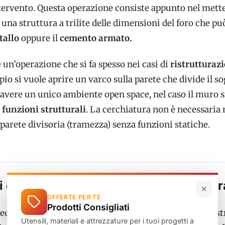
ntervento. Questa operazione consiste appunto nel mett
, una struttura a trilite delle dimensioni del foro che pu
tallo
oppure il
cemento armato.
 un’operazione che si fa spesso nei casi di
ristrutturaz
o si vuole aprire un varco sulla parete che divide il s
 avere un unico ambiente open space, nel caso il muro s
a
funzioni strutturali
. La cerchiatura non è necessaria 
parete divisoria (tramezza) senza funzioni statiche.
i da normativa per i lavori di cerchiatur
OFFERTE PER TE
Prodotti Consigliati
necessaria o meno la cerchiatura di nuove porte e finest
Utensili, materiali e attrezzature per i tuoi progetti a