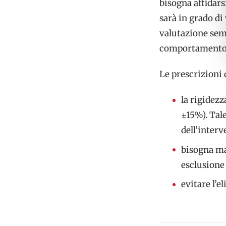
bisogna affidars
sarà in grado di
valutazione sem
comportamento g
Le prescrizioni 
la rigidez
±15%). Tale
dell’interv
bisogna ma
esclusione 
evitare l’e