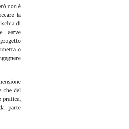
erò non è
occare la
ischia di
re serve
 progetto
eometra o
ingegnere
imensione
e che del
 pratica,
da parte