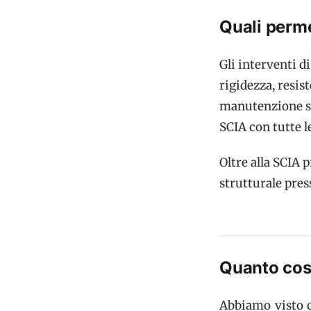
Quali perm
Gli interventi d
rigidezza, resis
manutenzione st
SCIA con tutte l
Oltre alla SCIA 
strutturale press
Quanto cost
Abbiamo visto c