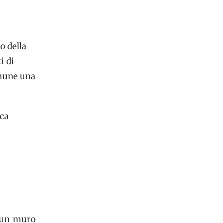
o della
i di
omune una
ica
i un muro