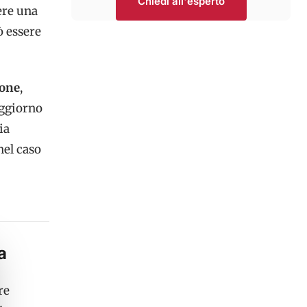
Chiedi all'esperto
ere una
ò essere
ione
,
oggiorno
ia
nel caso
a
re