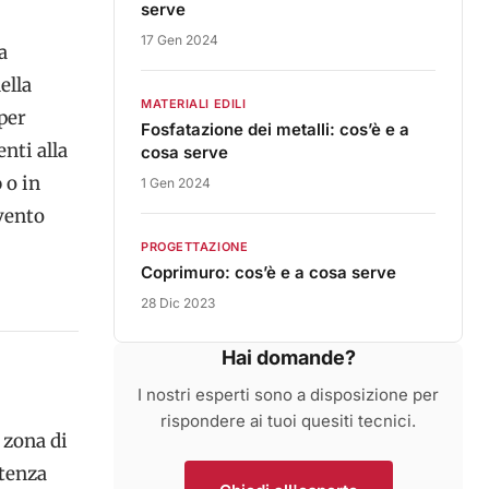
serve
17 Gen 2024
a
ella
MATERIALI EDILI
 per
Fosfatazione dei metalli: cos’è e a
nti alla
cosa serve
o
o in
1 Gen 2024
vento
PROGETTAZIONE
Coprimuro: cos’è e a cosa serve
28 Dic 2023
Hai domande?
I nostri esperti sono a disposizione per
rispondere ai tuoi quesiti tecnici.
 zona di
stenza