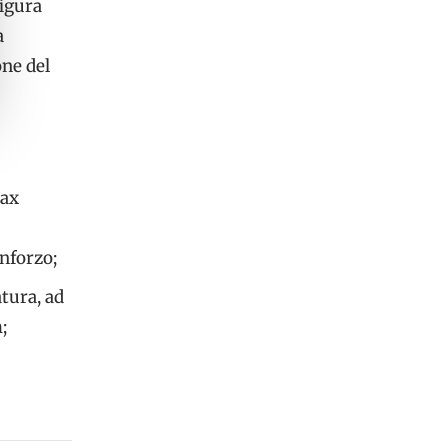
figura
a
ne del
max
inforzo;
tura, ad
;