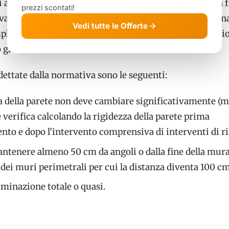
i ad un professionista, meglio se un Ingegnere. Questa 
prezzi scontati!
 valutare se l’intervento di apertura fori necessita di un
Vedi tutte le Offerte
plice puntuale oppure complessa, ovvero una valutazio
lobale di tutto l’immobile.
dettate dalla normativa sono le seguenti:
za della parete non deve cambiare significativamente (
 verifica calcolando la rigidezza della parete prima
ento e dopo l’intervento comprensiva di interventi di r
ntenere almeno 50 cm da angoli o dalla fine della mura
dei muri perimetrali per cui la distanza diventa 100 cm
liminazione totale o quasi.