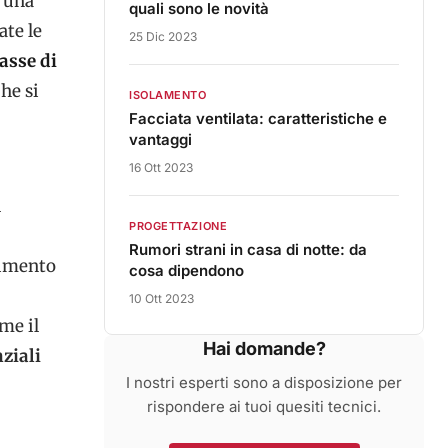
a una
quali sono le novità
ate le
25 Dic 2023
asse di
che si
ISOLAMENTO
Facciata ventilata: caratteristiche e
vantaggi
16 Ott 2023
l
PROGETTAZIONE
Rumori strani in casa di notte: da
timento
cosa dipendono
10 Ott 2023
me il
Hai domande?
nziali
I nostri esperti sono a disposizione per
rispondere ai tuoi quesiti tecnici.