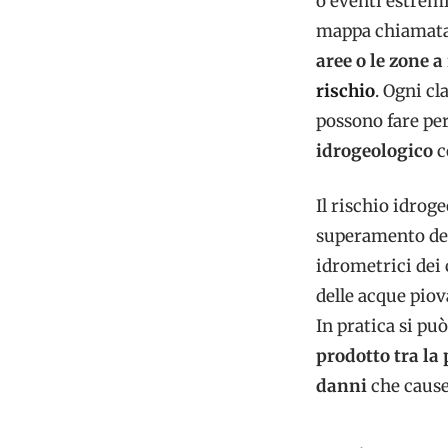
o eventi estremi
mappa chiamat
aree o le zone a
rischio
. Ogni cl
possono fare per
idrogeologico
c
Il rischio idroge
superamento dei l
idrometrici dei 
delle acque piov
In pratica si pu
prodotto tra la 
danni
che cause