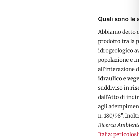
Quali sono le 
Abbiamo detto qu
prodotto tra la 
idrogeologico av
popolazione e in
all’interazione d
idraulico e veg
suddiviso in
ris
dall’Atto di ind
agli adempimenti
n. 180/98”. Inolt
Ricerca Ambient
Italia: pericolos