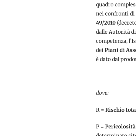
quadro compless
nei confronti di 
49/2010
(decreto
dalle Autorità d
competenza, l’Is
dei
Piani di Ass
è dato dal prodo
dove:
R =
Rischio tota
P =
Pericolosità
determinato sit