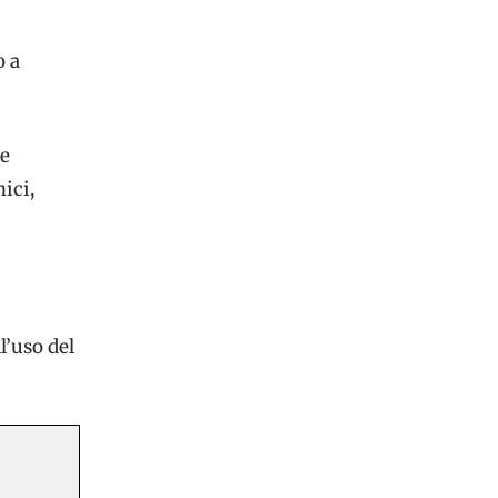
o a
he
ici,
l’uso del