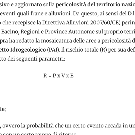
ivo e aggiornato sulla
pericolosità del territorio nazi
eventi quali frane e alluvioni. Da questo, ai sensi del
D.l
 che recepisce la Direttiva Alluvioni 2007/60/CE) peri
i Bacino, Regioni e Province Autonome sul proprio terri
pra ha redatto la mosaicatura delle aree a pericolosità 
etto Idrogeologico
(PAI). Il rischio totale (R) per sua de
tto dei seguenti parametri:
R = P x V x E
le
;
,
ovvero la probabilità che un certo evento accada in u
o con un certo tempo di ritorno