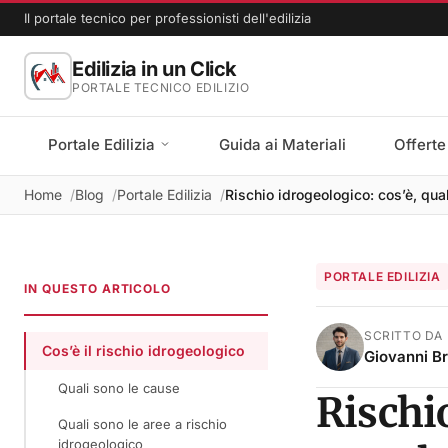
Il portale tecnico per professionisti dell'edilizia
Edilizia in un Click
PORTALE TECNICO EDILIZIO
Portale Edilizia
Guida ai Materiali
Offerte
Home
Blog
Portale Edilizia
Rischio idrogeologico: cos’è, quali
PORTALE EDILIZIA
IN QUESTO ARTICOLO
SCRITTO DA
Cos’è il rischio idrogeologico
Giovanni B
Quali sono le cause
Rischio
Quali sono le aree a rischio
idrogeologico