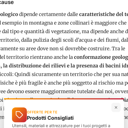
 cause
eologico
dipende certamente dalle
caratteristiche del 
ad esempio in montagna e zone collinari è maggiore che 
 dal tipo e quantità di vegetazione, ma dipende anche d
rritorio, dalla pulizia degli scoli d’acqua e dei fiumi, dal
vamente su aree dove non si dovrebbe costruire. Tra le
del territorio rientrano anche la
conformazione geolog
la distribuzione dei rilievi e la presenza di bacini id
ccoli: Quindi sicuramente un territorio che per sua na
fisiche è più fragile è anche più soggetto al rischio ma p
ree devono essere maggiormente tutelate dai noi, ovve
i vive in quelle zone. Inoltre l’altra causa sono i
cambi
i in gran parte dall’inquinamento dell’uomo che provo
OFFERTE PER TE
emi e frequenti causando danni ingenti e talvolta anch
Prodotti Consigliati
Utensili, materiali e attrezzature per i tuoi progetti a