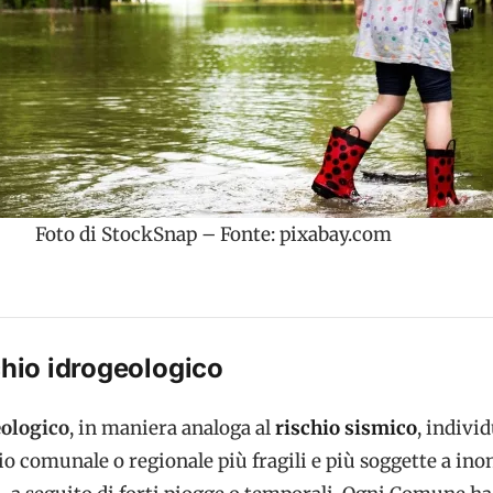
Foto di StockSnap – Fonte: pixabay.com
schio idrogeologico
eologico
, in maniera analoga al
rischio sismico
, individ
rio comunale o regionale più fragili e più soggette a in