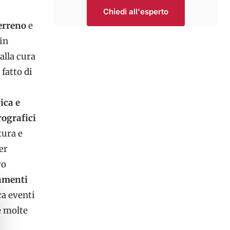
Chiedi all'esperto
terreno
e
in
alla cura
 fatto di
ica e
rografici
tura e
er
ro
amenti
ca eventi
e molte