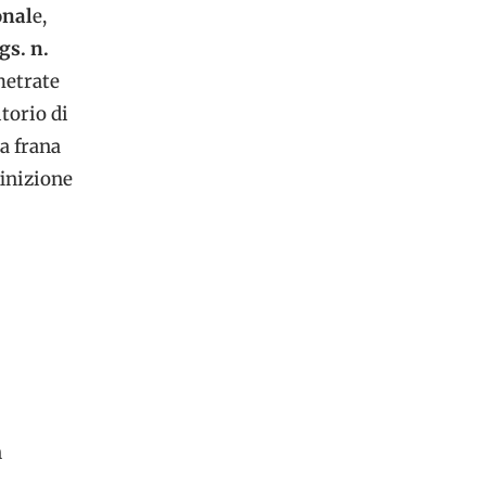
onal
e,
gs. n.
metrate
torio di
da frana
finizione
n