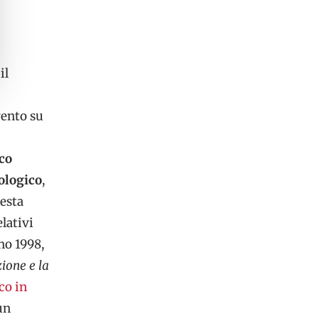
il
vento su
co
ologico
,
esta
lativi
no 1998,
zione e la
co in
un