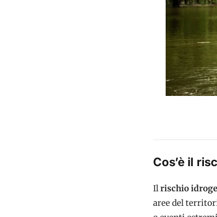
Cos’è il ri
Il
rischio idrog
aree del territo