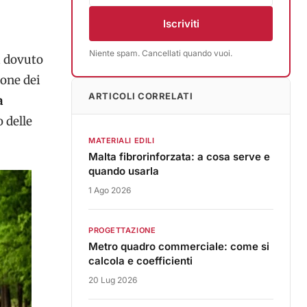
Iscriviti
Niente spam. Cancellati quando vuoi.
à
dovuto
ione dei
ARTICOLI CORRELATI
a
 delle
MATERIALI EDILI
Malta fibrorinforzata: a cosa serve e
quando usarla
1 Ago 2026
PROGETTAZIONE
Metro quadro commerciale: come si
calcola e coefficienti
20 Lug 2026