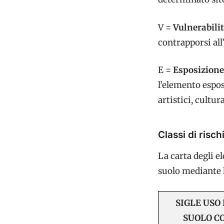
V =
Vulnerabili
contrapporsi all
E =
Esposizione
l’elemento espo
artistici, cultura
Classi di risch
La carta degli el
suolo mediante l
SIGLE USO
SUOLO C