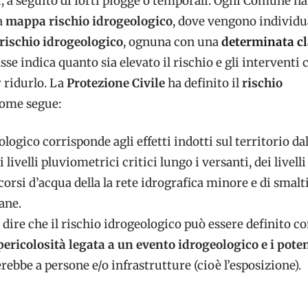
, a seguito di forti piogge o temporali. Ogni Comune h
a
mappa rischio idrogeologico
, dove vengono individu
 rischio idrogeologico
, ognuna con una
determinata cl
asse indica quanto sia elevato il rischio e gli interventi 
 ridurlo. La
Protezione Civile
ha definito il
rischio
ome segue:
ologico corrisponde agli effetti indotti sul territorio da
ivelli pluviometrici critici lungo i versanti, dei livelli
corsi d’acqua della la rete idrografica minore e di smal
ane.
ò dire che il rischio idrogeologico può essere definito co
pericolosità legata a un evento idrogeologico e i pote
rebbe a persone e/o infrastrutture (cioè l’esposizione).