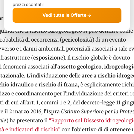
prezzi scontati!
Vedi tutte le Offerte
aree a rischio idrogeologico
indi che il rischio idrogeologico si può definire come 
probabilità di occorrenza (
pericolosità
) di un evento
verso e i danni ambientali potenziali associati a tale e
frastrutture (
esposizione
). Il rischio globale è dovuto
i fenomeni associati all’
assetto geologico, idrogeologi
etazionale.
L’individuazione delle
aree a rischio idroge
chio idraulico
e
rischio di frana,
è esplicitamente richi
irizzo e coordinamento per l’individuazione dei criteri re
 di cui all’art. 1, commi 1 e 2, del decreto-legge 11 giug
re il 2 marzo 2016, l’
Ispra
(
Istituto Superiore per la Prote
ale
) ha presentato il
“Rapporto sul Dissesto idrogeologi
ità e indicatori di rischio”
con l’obiettivo di di ottenere 