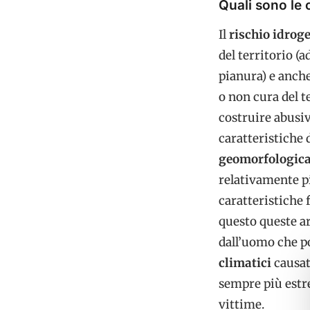
Quali sono le
Il
rischio idrog
del territorio (
pianura) e anche
o non cura del te
costruire abusi
caratteristiche 
geomorfologica, 
relativamente pi
caratteristiche 
questo queste a
dall’uomo che po
climatici
causat
sempre più estr
vittime.