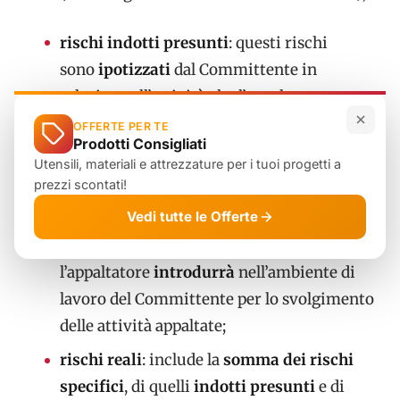
rischi indotti presunti
: questi rischi
sono
ipotizzati
dal Committente in
relazione all’attività che l’appaltatore
svolgerà nel proprio ambito di lavoro;
OFFERTE PER TE
Prodotti Consigliati
rischi standard
: somma
dei
Utensili, materiali e attrezzature per i tuoi progetti a
rischi
specifici
e dei rischi
indotti
prezzi scontati!
presunti
;
Vedi tutte le Offerte
rischi indotti effettivi
: rischi che
l’appaltatore
introdurrà
nell’ambiente di
lavoro del Committente per lo svolgimento
delle attività appaltate;
rischi reali
: include la
somma dei rischi
specifici
, di quelli
indotti presunti
e di