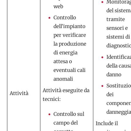
Monitora
web
del sistem
Controllo
tramite
dell’impianto
sensori e
per verificare
sistemi di
la produzione
diagnosti
di energia
Identifica
attesa o
della caus
eventuali cali
danno
anomali
Sostituzi
Attività eseguite da
Attività
dei
tecnici:
componen
danneggia
Controllo sul
campo del
Include il