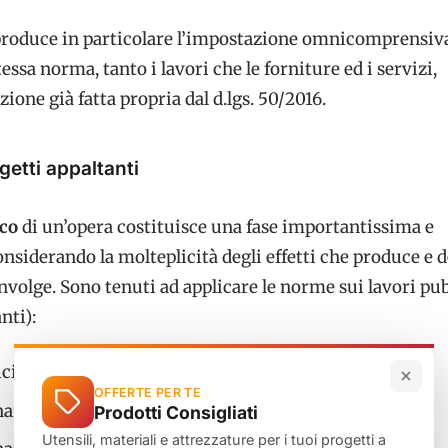
iproduce in particolare l’impostazione omnicomprensiva
tessa norma, tanto i lavori che le forniture ed i servizi,
ione già fatta propria dal d.lgs. 50/2016.
getti appaltanti
ico
di un’opera costituisce una fase importantissima e
siderando la molteplicità degli effetti che produce e d
nvolge. Sono tenuti ad applicare le norme sui lavori pub
nti):
ci;
OFFERTE PER TE
ari di LLPP;
Prodotti Consigliati
Utensili, materiali e attrezzature per i tuoi progetti a