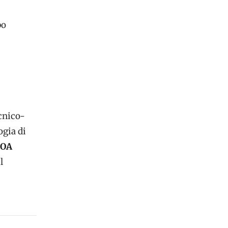
po
cnico-
ogia di
SOA
l