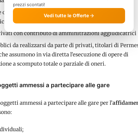
ri di pubblici servizi;
prezzi scontati!
 operano in settori speciali (energia, acqua, trasporti,
Vedi tutte le Offerte
cazioni);
rivati con contributo di amminitrazioni aggiudicatric
lici da realizzarsi da parte di privati, titolari di Permes
che assumono in via diretta l’esecuzione di opere di
ione a scomputo totale o parziale di oneri.
oggetti ammessi a partecipare alle gare
soggetti ammessi a partecipare alle gare per l’
affidamen
sono:
dividuali;