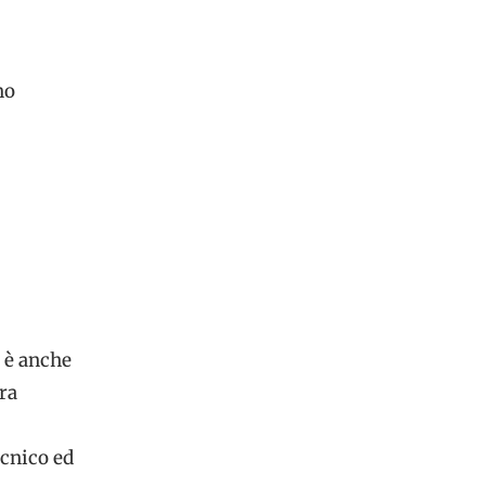
no
d è anche
ra
ecnico ed