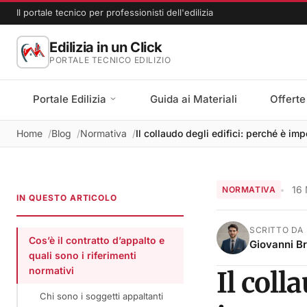
Il portale tecnico per professionisti dell'edilizia
Edilizia in un Click
PORTALE TECNICO EDILIZIO
Portale Edilizia
Guida ai Materiali
Offerte
Home
Blog
Normativa
Il collaudo degli edifici: perché è imp
16
NORMATIVA
IN QUESTO ARTICOLO
SCRITTO DA
Cos’è il contratto d’appalto e
Giovanni B
quali sono i riferimenti
normativi
Il coll
Chi sono i soggetti appaltanti