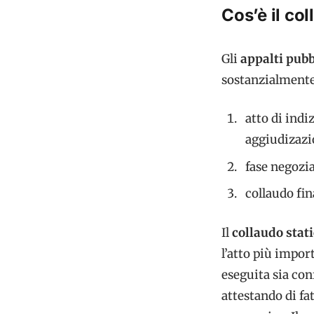
Cos’è il co
Gli
appalti pubb
sostanzialment
atto di indi
aggiudizazi
fase negozia
collaudo fin
Il
collaudo stat
l’atto più impor
eseguita sia con
attestando di fat