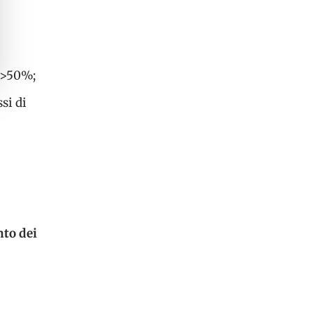
i >50%;
si di
to dei