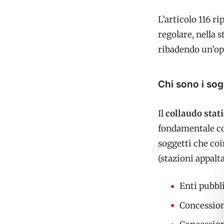
L’articolo 116 r
regolare, nella s
ribadendo un’opz
Chi sono i sog
Il
collaudo stat
fondamentale con
soggetti che coi
(stazioni appalta
Enti pubbli
Concession