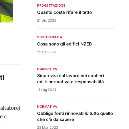
PROGETTAZIONE
Quanto costa rifare il tetto
21 Dic 2023
SOSTENIBILITA
Cosa sono gli edifici NZEB
29 Set 2021
NORMATIVA
Sicurezza sul lavoro nei cantieri
ti
edili: normativa e responsabilità
11 Lug 2024
NORMATIVA
altatore)
Obbligo fonti rinnovabili: tutto quello
te
o
che c’è da sapere
.
23 Mar 2023