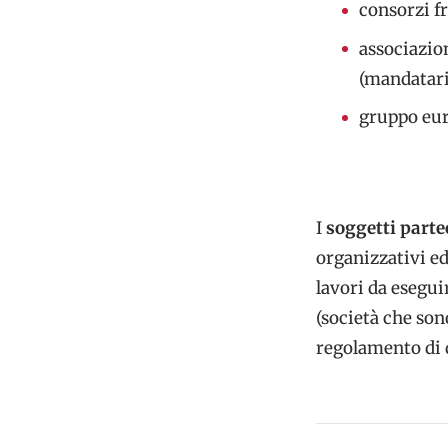
consorzi f
associazio
(mandatari
gruppo eur
I
soggetti parte
organizzativi ed
lavori da esegui
(società che son
regolamento di q