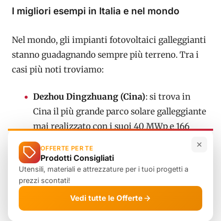
I migliori esempi in Italia e nel mondo
Nel mondo, gli impianti fotovoltaici galleggianti
stanno guadagnando sempre più terreno. Tra i
casi più noti troviamo:
Dezhou Dingzhuang (Cina)
: si trova in
Cina il più grande parco solare galleggiante
mai realizzato con i suoi 40 MWp e 166
mila pannelli solari e ben 320 MW di
OFFERTE PER TE
potenza nominale. Il progetto ha
Prodotti Consigliati
Utensili, materiali e attrezzature per i tuoi progetti a
trasformato una ex area mineraria per
prezzi scontati!
l’estrazione del carbone nell’impianto
Vedi tutte le Offerte
solare galleggiante più grande mai
costruito.