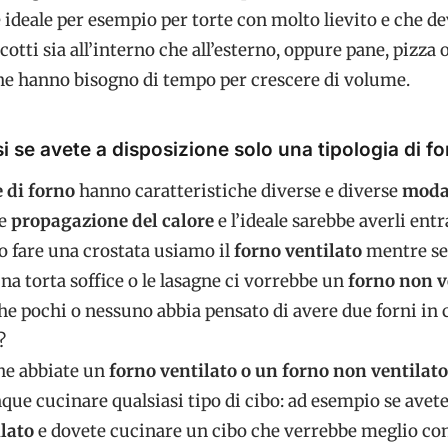
 è ideale per esempio per torte con molto lievito e che d
cotti sia all’interno che all’esterno, oppure pane, pizza 
che hanno bisogno di tempo per crescere di volume.
 se avete a disposizione solo una tipologia di f
e di forno
hanno caratteristiche diverse e diverse
modal
 e
propagazione del calore
e l’ideale sarebbe averli ent
o fare una crostata usiamo il
forno ventilato
mentre se
a torta soffice o le lasagne ci vorrebbe un
forno non v
 pochi o nessuno abbia pensato di avere due forni in 
?
che abbiate un
forno ventilato o un forno non ventilato
ue cucinare qualsiasi tipo di cibo: ad esempio se avet
ilato
e dovete cucinare un cibo che verrebbe meglio co