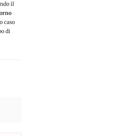
ndo il
forno
to caso
po di