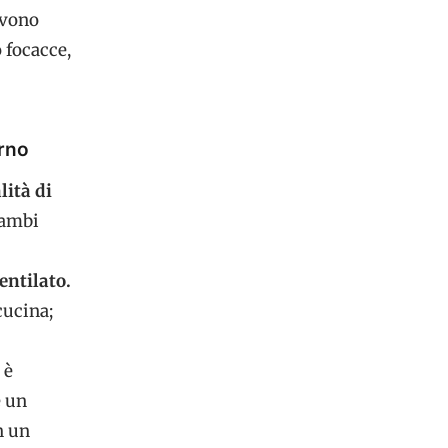
evono
o focacce,
orno
ità di
rambi
entilato.
cucina;
è
e un
n un