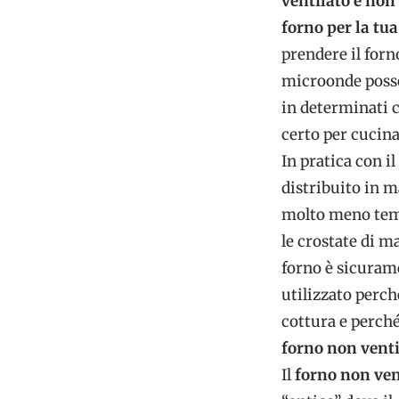
ventilato e non
forno per la tua
prendere il forno
microonde posso
in determinati c
certo per cucina
In pratica con il
distribuito in m
molto meno temp
le crostate di 
forno è sicuram
utilizzato perch
cottura e perch
forno non venti
Il
forno non ven