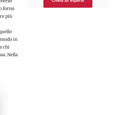
averso
Chiedi all'esperto
o forno
ure più
quello
l modo in
a chi
sa. Nella