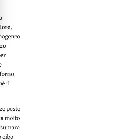
o
lore.
omogeneo
no
per
e
forno
é il
nze poste
ra molto
onsumare
o cibo