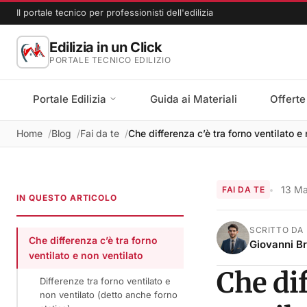
Il portale tecnico per professionisti dell'edilizia
Edilizia in un Click
PORTALE TECNICO EDILIZIO
Portale Edilizia
Guida ai Materiali
Offerte
Home
Blog
Fai da te
Che differenza c’è tra forno ventilato e 
13 M
FAI DA TE
IN QUESTO ARTICOLO
SCRITTO DA
Che differenza c’è tra forno
Giovanni B
ventilato e non ventilato
Che dif
Differenze tra forno ventilato e
non ventilato (detto anche forno