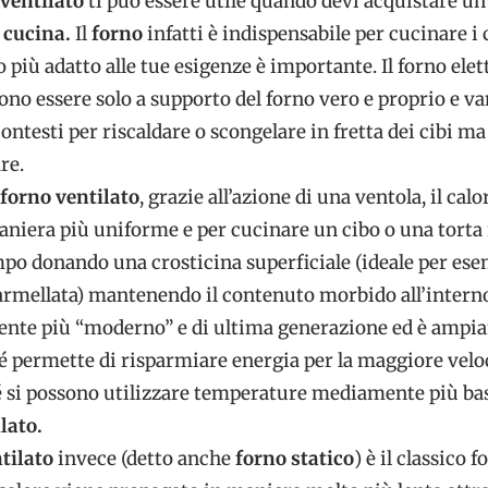
 ventilato
ti può essere utile quando devi acquistare u
 cucina.
Il
forno
infatti è indispensabile per cucinare i 
 più adatto alle tue esigenze è importante. Il forno elet
no essere solo a supporto del forno vero e proprio e v
ontesti per riscaldare o scongelare in fretta dei cibi m
re.
forno ventilato
, grazie all’azione di una ventola, il calo
aniera più uniforme e per cucinare un cibo o una torta
o donando una crosticina superficiale (ideale per ese
marmellata) mantenendo il contenuto morbido all’intern
ente più “moderno” e di ultima generazione ed è amp
é permette di risparmiare energia per la maggiore veloc
é si possono utilizzare temperature mediamente più bas
lato.
tilato
invece (detto anche
forno statico
) è il classico 