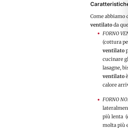
Caratteristich
Come abbiamo de
ventilato
da qu
FORNO VE
(cottura pe
ventilato
p
cucinare gli
lasagne, bi
ventilato
è
calore arri
FORNO NON
lateralment
più lenta 
molta più 