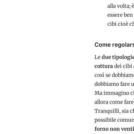
alla volta;
essere ben 
cibi cioè 
Come regolarsi
Le
due tipologi
cottura
dei cibi
così se dobbiam
dobbiamo fare un
Ma immagino che
allora come fare
Tranquilli, sia 
possibile comunq
forno non vent