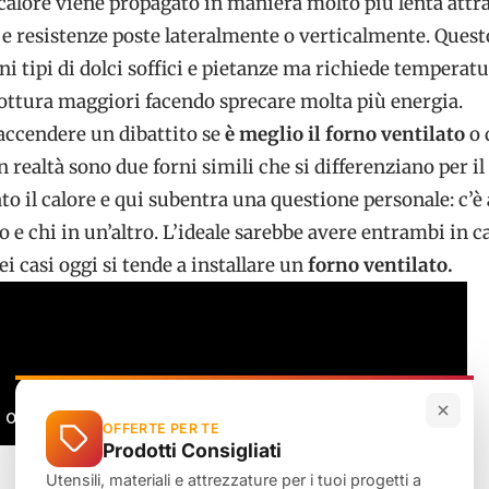
 calore viene propagato in maniera molto più lenta attr
 e resistenze poste lateralmente o verticalmente. Quest
ni tipi di dolci soffici e pietanze ma richiede temperat
cottura maggiori facendo sprecare molta più energia.
accendere un dibattito se
è meglio il forno ventilato
o 
in realtà sono due forni simili che si differenziano per i
to il calore e qui subentra una questione personale: c’è 
 e chi in un’altro. L’ideale sarebbe avere entrambi in ca
i casi oggi si tende a installare un
forno ventilato.
OFFERTE PER TE
Prodotti Consigliati
Utensili, materiali e attrezzature per i tuoi progetti a