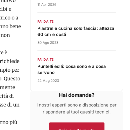
n nuovo
11 Apr 2026
cibi e
trico o a
FAI DA TE
anno bene
Piastrelle cucina solo fascia: altezza
60 cm e costi
a non
30 Ago 2023
re è
FAI DA TE
 richiede
Puntelli edili: cosa sono e a cosa
mpio per
servono
o. Questo
22 Mag 2023
iamente
Hai domande?
ità di
se di un
I nostri esperti sono a disposizione per
rispondere ai tuoi quesiti tecnici.
forno più