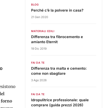
BLOG
Perché c’è la polvere in casa?
21 Gen 2020
MATERIALI EDILI
Differenza tra fibrocemento e
amianto Eternit
19 Dic 2019
FAI DA TE
no
Differenza tra malta e cemento:
come non sbagliare
3 Ago 2026
esistono
del
FAI DA TE
Idropulitrice professionale: quale
a forno
comprare (guida prezzi 2026)