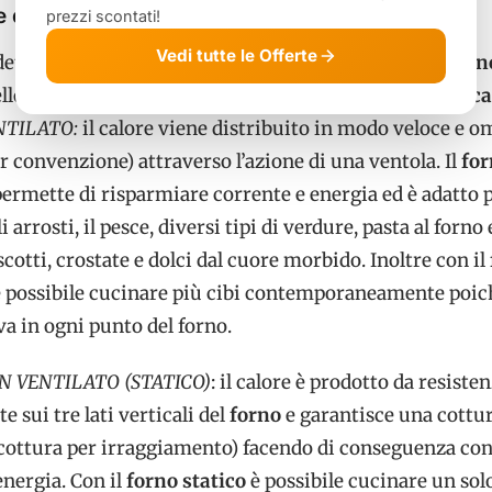
e di propagazione del calore
prezzi scontati!
Vedi tutte le Offerte
tto la caratteristica principale che
differenzia il forn
ello
non ventilato
è la
modalità di propagazione del ca
NTILATO:
il calore viene distribuito in modo veloce e 
r convenzione) attraverso l’azione di una ventola. Il
for
ermette di risparmiare corrente e energia ed è adatto 
 arrosti, il pesce, diversi tipi di verdure, pasta al forno 
scotti, crostate e dolci dal cuore morbido. Inoltre con il
 possibile cucinare più cibi contemporaneamente poich
va in ogni punto del forno.
 VENTILATO (STATICO)
: il calore è prodotto da resiste
e sui tre lati verticali del
forno
e garantisce una cottu
(cottura per irraggiamento) facendo di conseguenza c
energia. Con il
forno statico
è possibile cucinare un sol