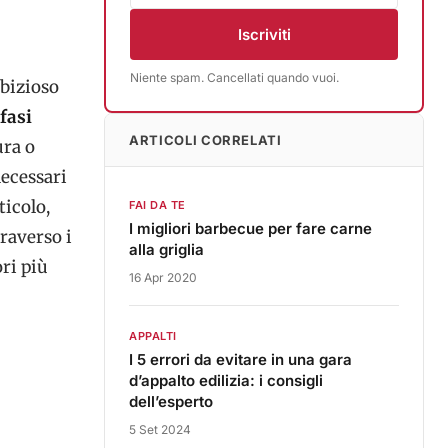
Iscriviti
Niente spam. Cancellati quando vuoi.
mbizioso
fasi
ARTICOLI CORRELATI
ura o
necessari
ticolo,
FAI DA TE
I migliori barbecue per fare carne
raverso i
alla griglia
ori più
16 Apr 2020
APPALTI
I 5 errori da evitare in una gara
d’appalto edilizia: i consigli
dell’esperto
5 Set 2024