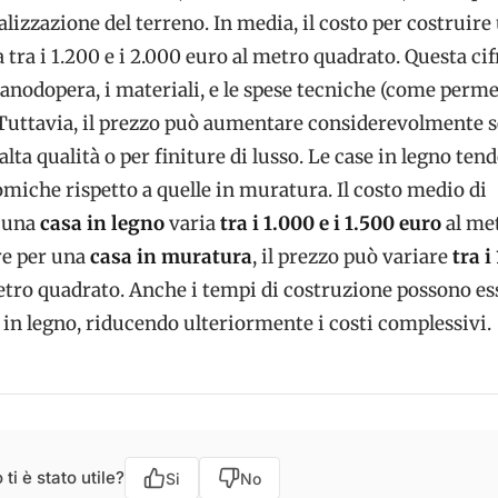
calizzazione del terreno. In media, il costo per costruire
ra tra i 1.200 e i 2.000 euro al metro quadrato. Questa cif
nodopera, i materiali, e le spese tecniche (come perme
 Tuttavia, il prezzo può aumentare considerevolmente se
alta qualità o per finiture di lusso. Le case in legno ten
miche rispetto a quelle in muratura. Il costo medio di
r una
casa in legno
varia
tra i 1.000 e i 1.500 euro
al me
re per una
casa in muratura
, il prezzo può variare
tra i
tro quadrato. Anche i tempi di costruzione possono es
e in legno, riducendo ulteriormente i costi complessivi.
ti è stato utile?
Si
No