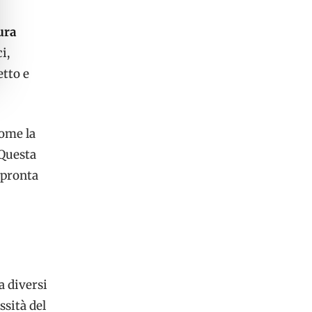
ura
i,
etto e
come la
 Questa
 pronta
a diversi
ssità del