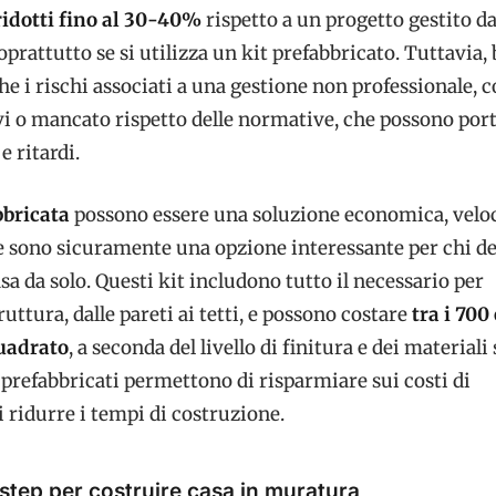
ridotti fino al 30-40%
rispetto a un progetto gestito d
soprattutto se si utilizza un kit prefabbricato. Tuttavia,
e i rischi associati a una gestione non professionale, 
vi o mancato rispetto delle normative, che possono port
e ritardi.
bbricata
possono essere una soluzione economica, velo
e sono sicuramente una opzione interessante per chi d
sa da solo. Questi kit includono tutto il necessario per
uttura, dalle pareti ai tetti, e possono costare
tra i 700 
quadrato
, a seconda del livello di finitura e dei materiali 
it prefabbricati permettono di risparmiare sui costi di
 ridurre i tempi di costruzione.
 step per costruire casa in muratura