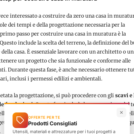
vece interessato a costruire da zero una casa in muratu
le dei tempi e della progettazione necessaria per la
l primo passo per costruire una casa in muratura è la
 Questo include la scelta del terreno, la definizione del 
 della casa. È essenziale lavorare con un architetto o un
tenere un progetto che sia funzionale e conforme alle
i. Durante questa fase, è anche necessario ottenere tut
ri, inclusi i permessi edilizi e ambientali.
tata la progettazione, si può procedere con gli
scavi e 
le fondazioni
. Questa fase include la preparazione del t
elle fondamenta e delle strutture di supporto. È una dell
OFFERTE PER TE
etto, poiché la stabilità dell’intera casa dipende dalla qu
Prodotti Consigliati
.
Utensili, materiali e attrezzature per i tuoi progetti a