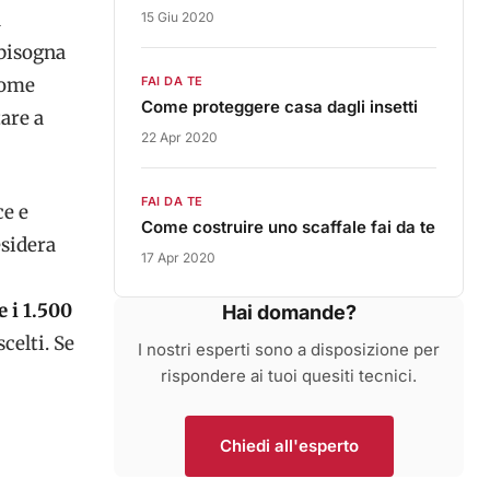
a
15 Giu 2020
 bisogna
come
FAI DA TE
Come proteggere casa dagli insetti
are a
22 Apr 2020
FAI DA TE
ce e
Come costruire uno scaffale fai da te
esidera
17 Apr 2020
e i 1.500
Hai domande?
scelti. Se
I nostri esperti sono a disposizione per
rispondere ai tuoi quesiti tecnici.
Chiedi all'esperto