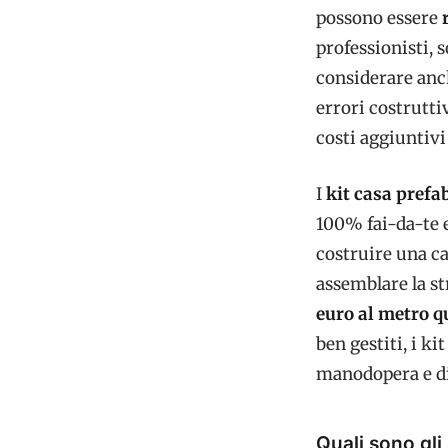
possono essere
professionisti, 
considerare anch
errori costrutti
costi aggiuntivi 
I
kit casa prefa
100% fai-da-te 
costruire una ca
assemblare la str
euro al metro 
ben gestiti, i k
manodopera e di
Quali sono gli