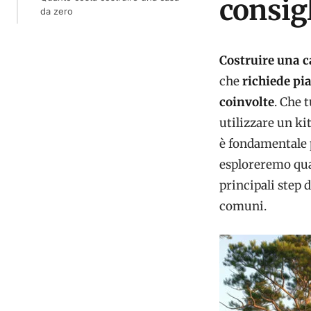
consigl
da zero
Costruire una c
che
richiede pi
coinvolte
. Che 
utilizzare un ki
è fondamentale p
esploreremo qua
principali step d
comuni.