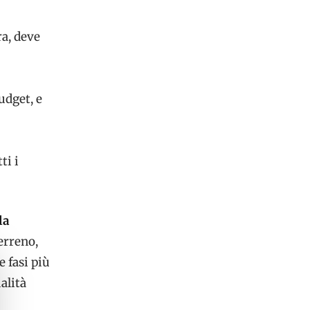
ra, deve
budget, e
ti i
la
erreno,
e fasi più
alità