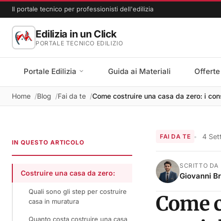
Il portale tecnico per professionisti dell'edilizia
Edilizia in un Click
PORTALE TECNICO EDILIZIO
Portale Edilizia
Guida ai Materiali
Offerte
Home
Blog
Fai da te
Come costruire una casa da zero: i consi
4 Se
FAI DA TE
IN QUESTO ARTICOLO
SCRITTO DA
Costruire una casa da zero:
Giovanni B
Quali sono gli step per costruire
Come co
casa in muratura
Quanto costa costruire una casa