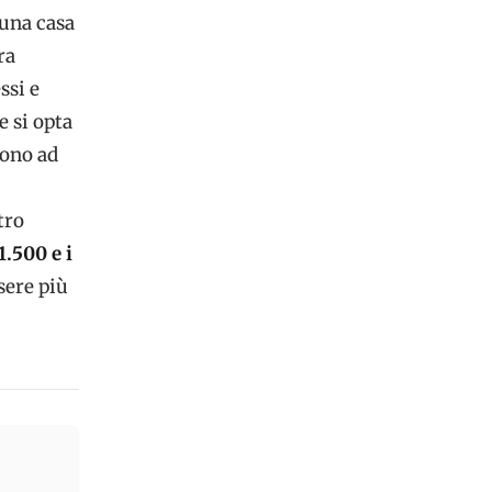
 una casa
ra
ssi e
 si opta
dono ad
tro
 1.500 e i
sere più