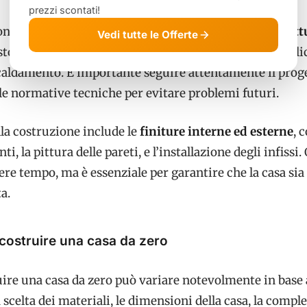
prezzi scontati!
ni, si procede con l’
erezione delle pareti e della strutt
Vedi tutte le Offerte
sto punto, vengono installati anche gli impianti idraulic
iscaldamento. È importante seguire attentamente il prog
 le normative tecniche per evitare problemi futuri.
lla costruzione include le
finiture interne ed esterne
, 
i, la pittura delle pareti, e l’installazione degli infissi.
ere tempo, ma è essenziale per garantire che la casa sia
a.
costruire una casa da zero
ruire una casa da zero può variare notevolmente in base 
la scelta dei materiali, le dimensioni della casa, la comple