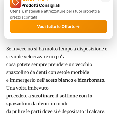
OFFERTE PER TE
Prodotti Consigliati
abbiamo visto per le due
Utensili, materiali e attrezzature per i tuoi progetti a
soluzioni precedenti.
prezzi scontati!
Vedi tutte le Offerte
Spazzolino imbevuto di aceto
Se invece no si ha molto tempo a disposizione e
si vuole velocizzare un po' a
cosa potete sempre prendere un vecchio
spazzolino da denti con setole morbide
e immergerlo nell’
aceto bianco e bicarbonato.
Una volta imbevuto
procedete a
strofinare il soffione con lo
spazzolino da denti
in modo
da pulire le parti dove si è depositato il calcare.