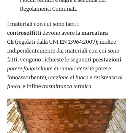
i locali tecnici e bagni a seconda dei
Regolamenti Comunali.
I materiali con cui sono fatti i
controsoffitti
devono avere la
marcatura
CE
(regolati dalla UNI EN 13964:2007); inoltre
indipendentemente dai materiali con cui sono
fatti, vengono richieste le seguenti
prestazioni
:
potere fonoisolante ai rumori aerei
(e potere
fonoassorbente),
reazione al fuoco
e
resistenza al
fuoco
, e infine
trasmittanza termica
.