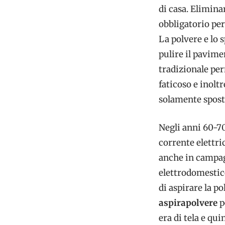
di casa. Elimina
obbligatorio per 
La polvere e lo 
pulire il pavime
tradizionale per
faticoso e inoltr
solamente sposta
Negli anni 60-70
corrente elettri
anche in campag
elettrodomestico
di aspirare la p
aspirapolvere
p
era di tela e qu