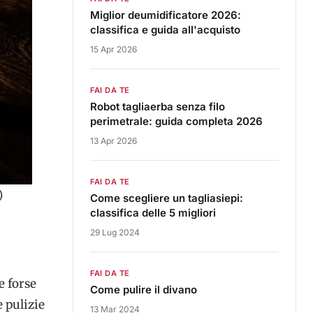
Miglior deumidificatore 2026:
classifica e guida all'acquisto
15 Apr 2026
FAI DA TE
Robot tagliaerba senza filo
perimetrale: guida completa 2026
13 Apr 2026
FAI DA TE
)
Come scegliere un tagliasiepi:
classifica delle 5 migliori
29 Lug 2024
FAI DA TE
e forse
Come pulire il divano
e pulizie
13 Mar 2024