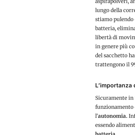
aspirapolveri, a
lungo della corr
stiamo pulendo 
batteria, elimin
libertà di movim
in genere più co
del sacchetto ha
trattengono il 9
L’importanza d
Sicuramente in
funzionamento 
l’
autonomia.
Inf
essendo alimenta
batteria.