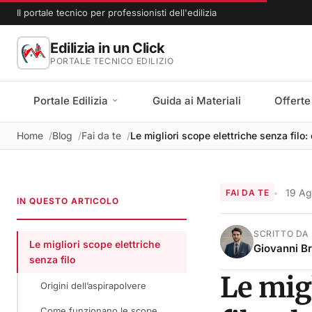
Il portale tecnico per professionisti dell'edilizia
Edilizia in un Click
PORTALE TECNICO EDILIZIO
Portale Edilizia
Guida ai Materiali
Offerte
Home
Blog
Fai da te
Le migliori scope elettriche senza filo: c
19 A
FAI DA TE
IN QUESTO ARTICOLO
SCRITTO DA
Le migliori scope elettriche
Giovanni B
senza filo
Le migl
Origini dell’aspirapolvere
Come funzionano le scope