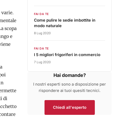
 varie.
FAI DA TE
amentale
Come pulire le sedie imbottite in
modo naturale
La scopa
8 Lug 2020
ungo e
 viene
FAI DA TE
I 5 migliori frigoriferi in commercio
7 Lug 2020
la
poi
Hai domande?
un
I nostri esperti sono a disposizione per
permette
rispondere ai tuoi quesiti tecnici.
i di
acchetto
Chiedi all'esperto
 contare