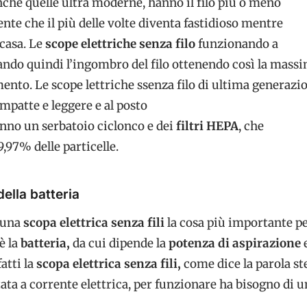
nche quelle ultra moderne, hanno il filo più o meno
ente che il più delle volte diventa fastidioso mentre
casa. Le
scope elettriche senza filo
funzionando a
ando quindi l’ingombro del filo ottenendo così la mass
ento. Le scope lettriche ssenza filo di ultima generazi
mpatte e leggere e al posto
nno un serbatoio ciclonco e dei
filtri HEPA
, che
9,97% delle particelle.
ella batteria
 una
scopa elettrica senza fili
la cosa più importante pe
è la
batteria,
da cui dipende la
potenza di aspirazione
atti la
scopa elettrica senza fili,
come dice la parola st
ta a corrente elettrica, per funzionare ha bisogno di u