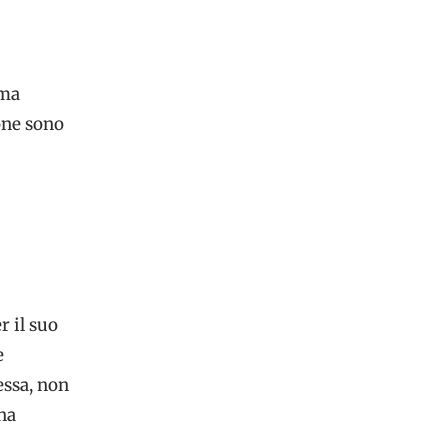
ima
one sono
r il suo
e
essa, non
na