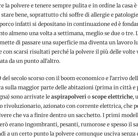
re la polvere e tenere sempre pulita e in ordine la casa è
stare bene, soprattutto chi soffre di allergie e patologie
sporco infatti si depositano in continuazione ed è fond
nto almeno una volta a settimana, meglio se due o tre. 
mette di passare una superficie ma diventa un lavoro l
e con scarsi risultati perché la polvere il più delle volte
ta da un punto all’altro.
 del secolo scorso con il boom economico e l’arrivo del
ca sulla maggior parte delle abitazioni (prima in città e 
na) sono arrivate le
aspirapolveri
o
scope elettriche
, 
 rivoluzionario, azionato con corrente elettrica, che 
olvere che va a finire dentro un sacchetto. I primi modell
erò erano ingombranti, pesanti, rumorose e spesso il s
indi a un certo punto la polvere comunque usciva senza