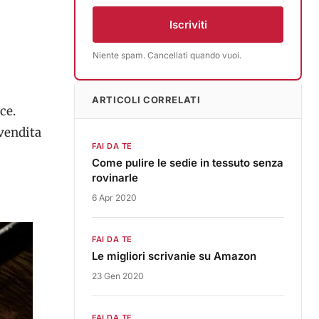
Iscriviti
Niente spam. Cancellati quando vuoi.
ARTICOLI CORRELATI
ce.
 vendita
FAI DA TE
Come pulire le sedie in tessuto senza
rovinarle
6 Apr 2020
FAI DA TE
Le migliori scrivanie su Amazon
23 Gen 2020
FAI DA TE