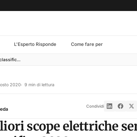
L'Esperto Risponde
Come fare per
lassific...
gosto 2020
9 min di lettura
Condividi
reda
iori scope elettriche s