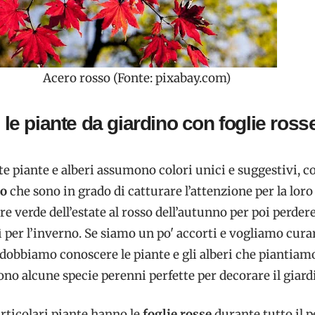
Acero rosso (Fonte: pixabay.com)
le piante da giardino con foglie ross
e piante e alberi assumono colori unici e suggestivi, c
so
che sono in grado di catturare l’attenzione per la loro 
e verde dell’estate al rosso dell’autunno per poi perdere
ì per l’inverno. Se siamo un po' accorti e vogliamo curar
dobbiamo conoscere le piante e gli alberi che piantiam
ono alcune specie perenni perfette per decorare il giard
articolari piante hanno le
foglie rosse
durante tutto il 