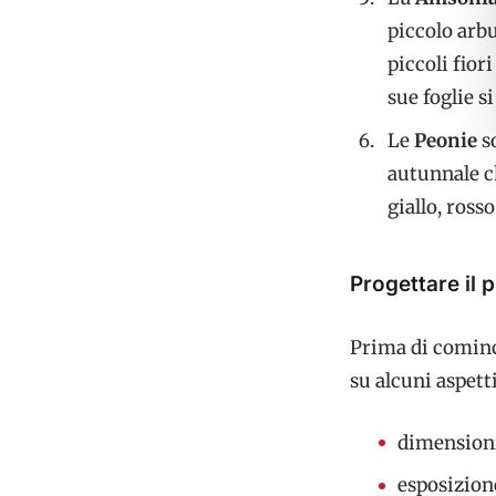
piccolo arbu
piccoli fior
sue foglie s
Le
Peonie
so
autunnale ch
giallo, ross
Progettare il 
Prima di cominci
su alcuni aspett
dimensioni
esposizione