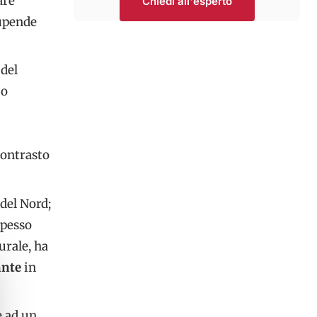
are
Chiedi all'esperto
tupende
 del
 o
contrasto
 del Nord;
spesso
urale, ha
ante
in
e ad un