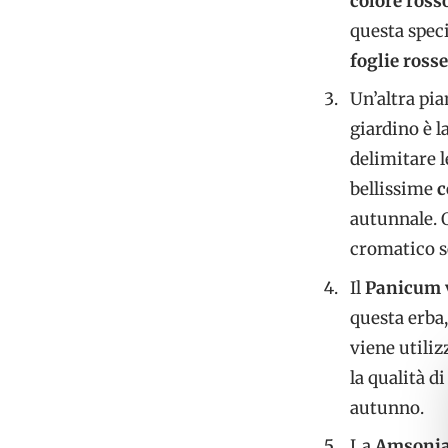
colore ross
questa speci
foglie rosse
Un’altra pi
giardino è l
delimitare l
bellissime
c
autunnale. 
cromatico se
Il
Panicum 
questa erba
viene utiliz
la qualità d
autunno.
La
Amsonia