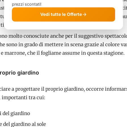
prezzi scontati!
sto e sviluppa una bellissima fioritura a grappoli, costi
Vedi tutte le Offerte
i tubolari di colore blu ceruleo, nel mese di giugno. In a
i tingono di un brillante giallo aranciato;
no molto conosciute anche per il suggestivo spettacol
e sono in grado di mettere in scena grazie al colore va
o e marrone, che il fogliame assume in questa stagione.
proprio giardino
are a progettare il proprio giardino, occorre informar
i importanti tra cui:
 del giardino
 del giardino al sole