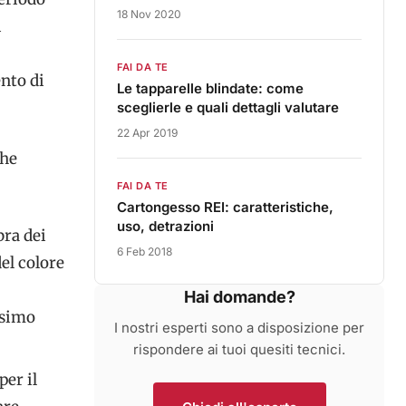
18 Nov 2020
i
FAI DA TE
nto di
Le tapparelle blindate: come
sceglierle e quali dettagli valutare
22 Apr 2019
he
FAI DA TE
Cartongesso REI: caratteristiche,
uso, detrazioni
bra dei
6 Feb 2018
el colore
Hai domande?
ssimo
I nostri esperti sono a disposizione per
rispondere ai tuoi quesiti tecnici.
er il