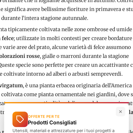
o
brillante che il fogliame acquisisce in autunno. Coltiv
e significa avere bellissime fioriture in primavera e s
durante l’intera stagione autunnale.
anta tipicamente coltivata nelle zone ombrose ed umide
a
felce
; utilizzate in molti contesti per creare bordature
e varie aree del prato, alcune varietà di felce assumono
olorazioni rosse
, gialle o marroni durante la stagione
Queste specie sono perfette per creare un accattivante 
 coltivate intorno ad alberi o arbusti sempreverdi.
virgatum
, è una pianta erbacea originaria dell’America
, coltivata come pianta ornamentale nei giardini, dove 
zata per creare verticalità nel disegno del paesaggio nat
i trasformare il colore delle
foglie
da verde a
rosso brill
OFFERTE PER TE
Prodotti Consigliati
Utensili, materiali e attrezzature per i tuoi progetti a
 tabernaemontana
presenta un ciuffo compatto simil