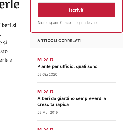
erle
Iscriviti
Niente spam. Cancellati quando vuoi.
lberi si
.
ARTICOLI CORRELATI
e si
sto
erle e
FAI DA TE
Piante per ufficio: quali sono
25 Giu 2020
FAI DA TE
Alberi da giardino sempreverdi a
crescita rapida
25 Mar 2019
FAI DA TE