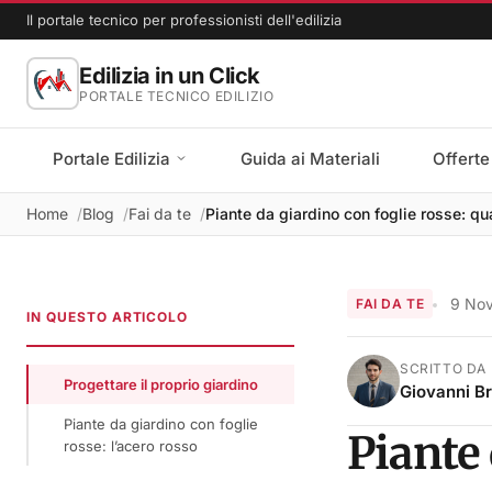
Il portale tecnico per professionisti dell'edilizia
Edilizia in un Click
PORTALE TECNICO EDILIZIO
Portale Edilizia
Guida ai Materiali
Offerte
Home
Blog
Fai da te
Piante da giardino con foglie rosse: qua
9 No
FAI DA TE
IN QUESTO ARTICOLO
SCRITTO DA
Progettare il proprio giardino
Giovanni B
Piante da giardino con foglie
Piante 
rosse: l’acero rosso