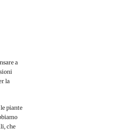
nsare a
sioni
r la
le piante
obbiamo
li, che