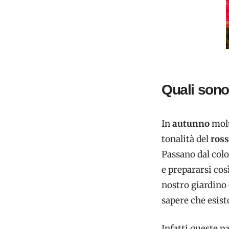
Quali sono 
In
autunno
molt
tonalità del
ros
Passano dal color
e prepararsi cos
nostro giardino 
sapere che esist
Infatti queste p