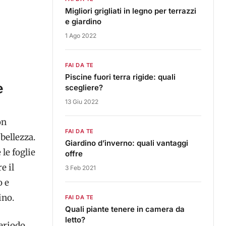
Migliori grigliati in legno per terrazzi
e giardino
1 Ago 2022
FAI DA TE
Piscine fuori terra rigide: quali
e
scegliere?
13 Giu 2022
on
FAI DA TE
bellezza.
Giardino d’inverno: quali vantaggi
 le foglie
offre
e il
3 Feb 2021
o e
ino.
FAI DA TE
Quali piante tenere in camera da
letto?
periodo