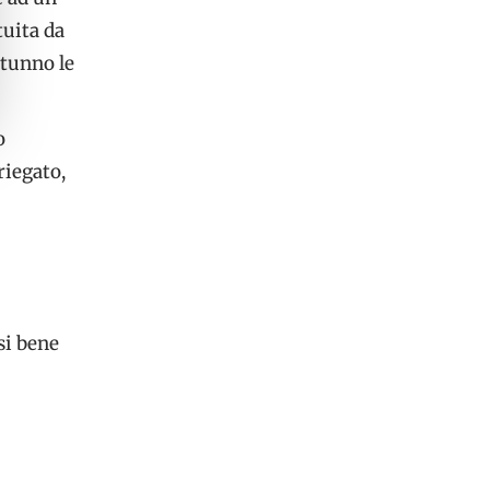
tuita da
utunno le
o
riegato,
si bene