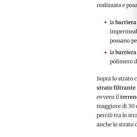
realizzata e posa
la
barriera
impermeabi
possano pe
la
barriera
polimero 
Sopra lo strato 
strato filtrante
ovvero il
terren
maggiore di 30 
perciò tra lo st
anche lo strato 