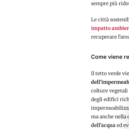
sempre più ridot
Le città sosteni
impatto ambien
recuperare l’are
Come viene rea
Il tetto verde v
dell’impermeabi
colture vegetali
degli edifici ri
impermeabilizzan
ma anche nella c
dell’acqua
ed ev