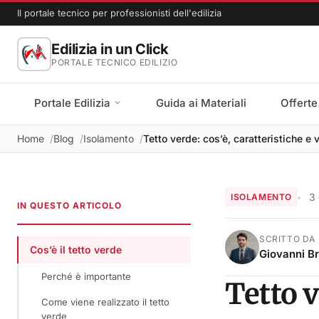
Il portale tecnico per professionisti dell'edilizia
Edilizia in un Click
PORTALE TECNICO EDILIZIO
Portale Edilizia
Guida ai Materiali
Offerte
Home
Blog
Isolamento
Tetto verde: cos’è, caratteristiche e 
3
ISOLAMENTO
IN QUESTO ARTICOLO
SCRITTO DA
Cos’è il tetto verde
Giovanni B
Perché è importante
Tetto v
Come viene realizzato il tetto
verde