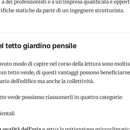
si a dei professionisti e a un’impresa qualificata è oppor
ifiche statiche da parte di un ingegnere strutturista.
l tetto giardino pensile
uto modo di capire nel corso della lettura sono moltis
un tetto verde; di questi vantaggi possono beneficiarne 
rio dell’edifico ma anche la collettività.
etto verde possiamo riassumerli in quattro categorie:
ientali
 qualità dell’aria
e attua la mitigazione microclimatic