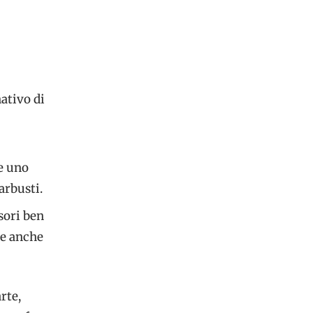
ativo di
de uno
arbusti.
sori ben
te anche
rte,