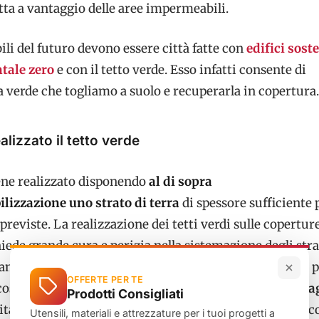
ta a vantaggio delle aree impermeabili.
bili del futuro devono essere città fatte con
edifici soste
tale zero
e con il tetto verde. Esso infatti consente di
a verde che togliamo a suolo e recuperarla in copertura.
lizzato il tetto verde
iene realizzato disponendo
al di sopra
lizzazione uno strato di terra
di spessore sufficiente p
 previste. La realizzazione dei tetti verdi sulle copertur
chiede grande cura e perizia nella sistemazione degli stra
ti, che possono venire danneggiati dalle radici delle p
OFFERTE PER TE
ostituzione di adeguati strati che consentono il
drena
Prodotti Consigliati
itano pericolosi ristagni dell’acqua nel terreno. Viene c
Utensili, materiali e attrezzature per i tuoi progetti a