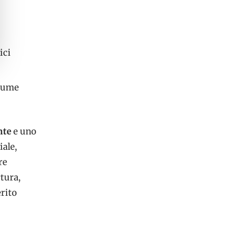
ici
itume
nte
e uno
iale,
re
tura,
erito