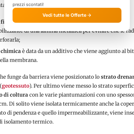
ta due tipi di barriere, una fisica e una chimica.
prezzi scontati!
Vedi tutte le Offerte
 fisica
prevede l’inserimento nella membrana
lizzante di una lamina metallica per evitare che le rad
rforarla;
 chimica
è data da un additivo che viene aggiunto al b
della membrana.
che funge da barriera viene posizionato lo
strato drena
(
geotessuto
). Per ultimo viene messo lo strato superfic
o di coltura
con le varie piantumazioni con uno spesso
cm. Di solito viene isolata termicamente anche la coper
rato di pendenza e quello impermeabilizzante, viene ins
di isolamento termico.