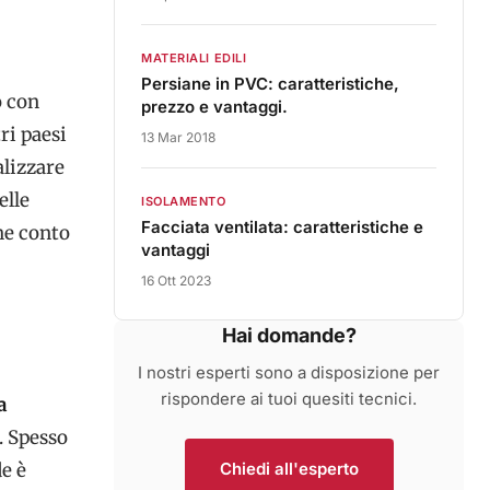
MATERIALI EDILI
Persiane in PVC: caratteristiche,
o con
prezzo e vantaggi.
tri paesi
13 Mar 2018
alizzare
elle
ISOLAMENTO
Facciata ventilata: caratteristiche e
ne conto
vantaggi
16 Ott 2023
Hai domande?
I nostri esperti sono a disposizione per
rispondere ai tuoi quesiti tecnici.
a
. Spesso
de è
Chiedi all'esperto