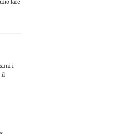
tuno fare
simi i
il
a: