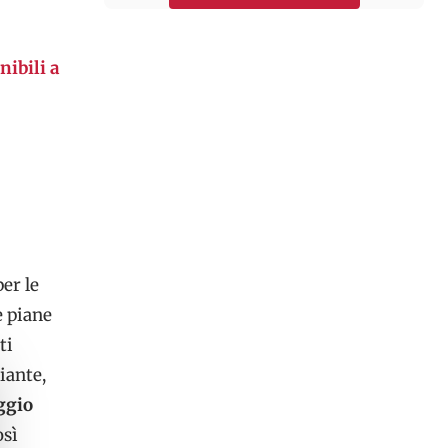
nibili a
er le
e piane
ti
iante,
ggio
osì