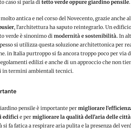
to caso si parla di
tetto verde oppure
giardino pensile
.
 molto antica e nel corso del Novecento, grazie anche al
busier
, l’architettura ha saputo reintegrarlo. Un edifici
tto verde è sinonimo di
modernità e sostenibilità.
In al
spesso si utilizza questa soluzione architettonica per re
ne. in Italia purtroppo si fa ancora troppo poco per via d
regolamenti edilizi e anche di un approccio che non tie
ci in termini ambientali tecnici.
rtante
 giardino pensile è importante per
migliorare l’efficienz
 edifici
e per
migliorare la qualità dell’aria delle città
à si fa fatica a respirare aria pulita e la presenza del ver