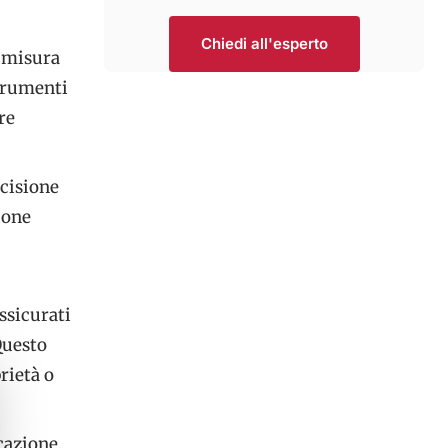
Chiedi all'esperto
, misura
strumenti
re
ecisione
ione
ssicurati
Questo
prietà o
cazione,