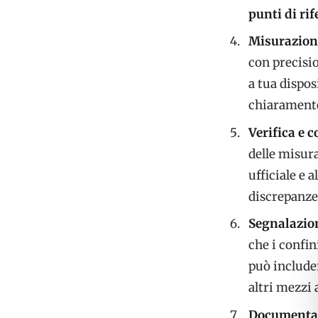
punti di ri
Misurazion
con precisio
a tua dispos
chiaramente 
Verifica e 
delle misur
ufficiale e 
discrepanze 
Segnalazion
che i confin
può includer
altri mezzi 
Documenta