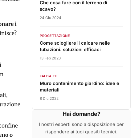
Che cosa fare con il terreno di
scavo?
24 Giu 2024
onare i
finisce?
PROGETTAZIONE
Come sciogliere il calcare nelle
tubazioni: soluzioni efficaci
13 Feb 2023
i
on
FAI DA TE
Muro contenimento giardino: idee e
materiali
ali,
8 Dic 2022
urazione.
Hai domande?
I nostri esperti sono a disposizione per
 confine
rispondere ai tuoi quesiti tecnici.
reno o