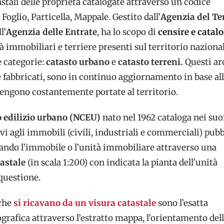
stali delle proprietà catalogate attraverso un codice
 Foglio, Particella, Mappale. Gestito dall’
Agenzia del Ter
l’
Agenzia delle Entrate
, ha lo scopo di
censire e catal
à immobiliari e terriere presenti sul territorio nazional
 categorie:
catasto urbano
e
catasto terreni.
Questi ar
e fabbricati, sono in continuo aggiornamento in base al
engono costantemente portate al territorio.
 edilizio urbano (NCEU)
nato nel 1962 cataloga nei suo
tivi agli immobili (civili, industriali e commerciali) pubb
uando l’immobile o l’unità immobiliare attraverso una
tastale
(in scala 1:200) con indicata la pianta dell’unità
questione.
che
si ricavano da un visura catastale
sono l’esatta
grafica attraverso l’estratto mappa, l’orientamento dell’