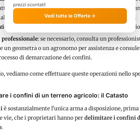
prezzi scontati!
te le misurazioni effettuate, le coordinate GPS dei pun
Vedi tutte le Offerte
alsiasi altra informazione rilevante.
Conserva questa
zione
per futuri riferimenti e per eventuali contestazion
 professionale
: se necessario, consulta un professionis
e un geometra o un agronomo per assistenza e consul
rocesso di demarcazione dei confini.
lo, vediamo come effettuare queste operazioni nello spe
 i confini di un terreno agricolo: il Catasto
ni
è sostanzialmente l’unica arma a disposizione, prima 
re vie, che i proprietari hanno per
delimitare i confini 
o
.