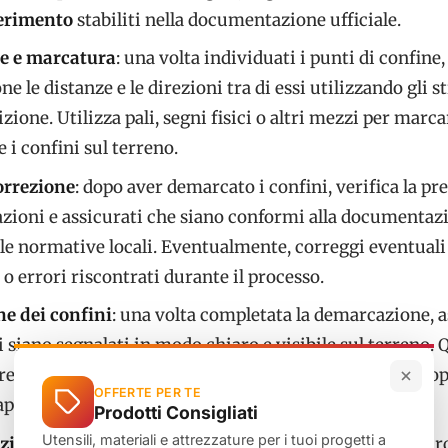
ferimento
stabiliti nella documentazione ufficiale.
e e marcatura
: una volta individuati i punti di confine
ne le distanze e le direzioni tra di essi utilizzando gli 
izione. Utilizza pali, segni fisici o altri mezzi per marca
i confini sul terreno.
correzione
: dopo aver demarcato i confini, verifica la pr
azioni e assicurati che siano conformi alla documentaz
alle normative locali. Eventualmente, correggi eventuali
o errori riscontrati durante il processo.
e dei confini
: una volta completata la demarcazione, a
i siano segnalati in modo chiaro e visibile sul terreno. 
e l’installazione di recinzioni, la posa di segnali di pro
OFFERTE PER TE
appropriati.
Prodotti Consigliati
Utensili, materiali e attrezzature per i tuoi progetti a
zione
: documenta accuratamente il processo di demar