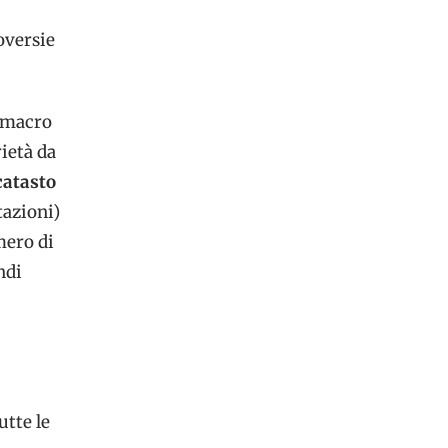
oversie
e macro
ietà da
catasto
tazioni)
mero di
ndi
utte le