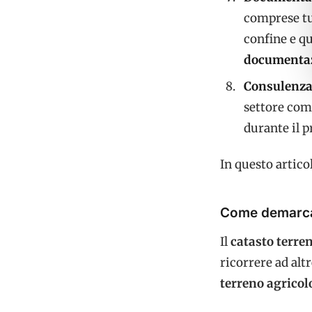
comprese tut
confine e qu
documenta
Consulenza
settore com
durante il p
In questo artico
Come demarcare
Il
catasto terre
ricorrere ad alt
terreno agricol