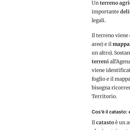
Un
terreno agri
importante
del
legali.
Il terreno viene
aree) e il
mappa
un altro). Sosta
terreni
all’Agen
viene identifica
foglio e il mappa
bisogna ricorrer
Territorio.
Cos’è il catasto: 
Il
catasto
è un a