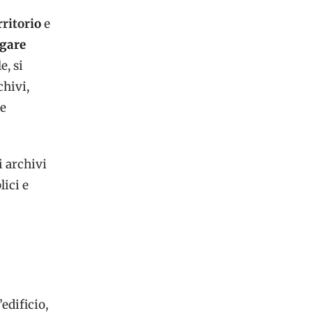
ritori
o
e
ogare
e, si
chivi,
le
i archivi
lici e
edificio,