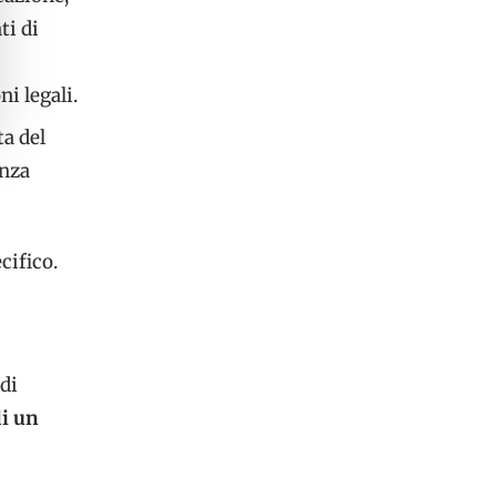
ti di
i legali.
ta del
enza
cifico.
di
di un