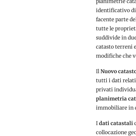
planimetrie cata
identificativo di
facente parte del
tutte le propriet
suddivide in due
catasto terreni 
modifiche che v
Il
Nuovo catasto
tutti i dati rela
privati individ
planimetria ca
immobiliare in 
I
dati catastali
collocazione geo