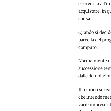
e serve sia all’
acquistare. In q
causa
.
Quando si decide 
parcella del prog
computo.
Normalmente nell
successione temp
dalle demolizioni
Il tecnico scriv
che intende mett
varie imprese c