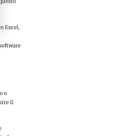
 questo
in Excel,
 software
o o
ire il
e