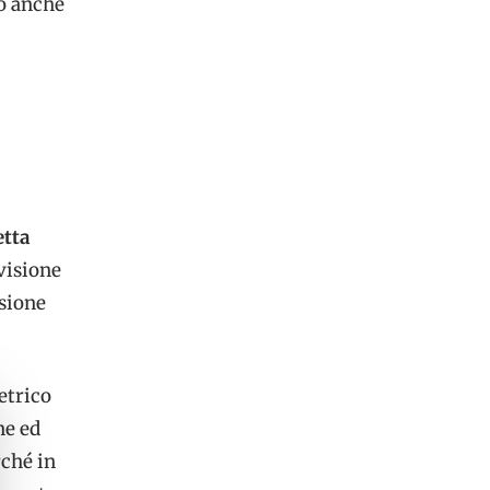
do anche
etta
visione
isione
etrico
ne ed
rché in