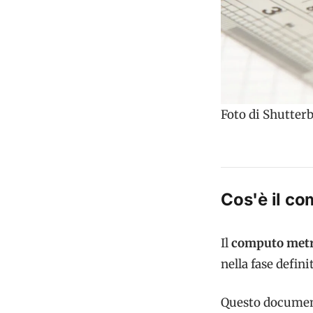
Foto di Shutter
Cos'è il co
Il
computo metr
nella fase defini
Questo documento