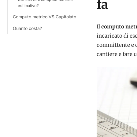
fa
estimativo?
Computo metrico VS Capitolato
Il
computo metr
Quanto costa?
incaricato di es
committente e co
cantiere e fare 