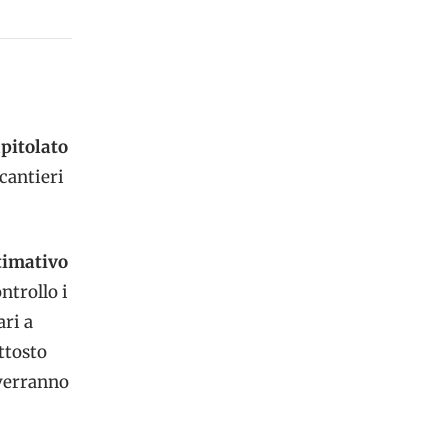
pitolato
cantieri
timativo
ntrollo i
ari a
ttosto
 verranno