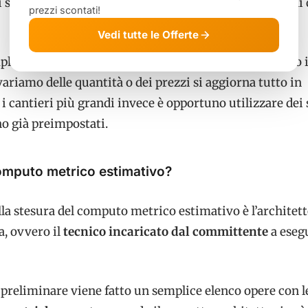
 sia l’impresa che il committente possono avvalersi di
prezzi scontati!
Vedi tutte le Offerte
plici si può fare una semplice tabella in Word o meglio 
ariamo delle quantità o dei prezzi si aggiorna tutto in
i cantieri più grandi invece è opportuno utilizzare dei
no già preimpostati.
computo metrico estimativo?
la stesura del computo metrico estimativo è l’architett
a, ovvero il
tecnico incaricato dal committente
a esegu
 preliminare viene fatto un semplice elenco opere con l