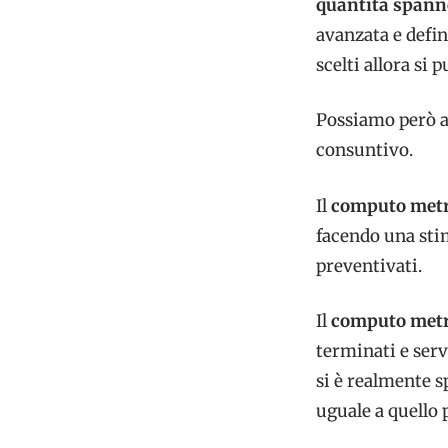
quantità span
avanzata e defin
scelti allora si
Possiamo però av
consuntivo.
Il
computo metr
facendo una stim
preventivati.
Il
computo metr
terminati e serv
si è realmente s
uguale a quello 