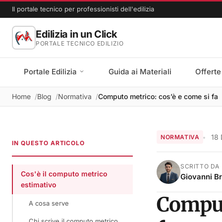
Il portale tecnico per professionisti dell'edilizia
Edilizia in un Click
PORTALE TECNICO EDILIZIO
Portale Edilizia
Guida ai Materiali
Offerte
Home
Blog
Normativa
Computo metrico: cos’è e come si fa
18
NORMATIVA
IN QUESTO ARTICOLO
SCRITTO DA
Cos'è il computo metrico
Giovanni B
estimativo
Comput
A cosa serve
Chi scrive il computo metrico