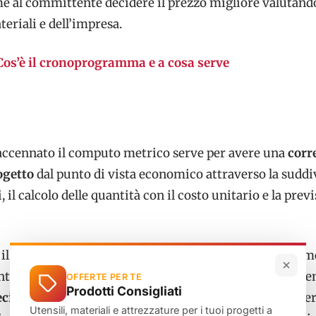
eme al committente decidere il prezzo migliore valutan
teriali e dell’impresa.
Cos’è il cronoprogramma e a cosa serve
ccennato il computo metrico serve per avere una
corr
ogetto
dal punto di vista economico attraverso la suddi
, il calcolo delle quantità con il costo unitario e la prev
 il progetto è complesso e articolato e più il computo m
enta
elaborato e articolato
. È molto importante farlo be
OFFERTE PER TE
Prodotti Consigliati
ecisi nella compilazione
e nel calcolo delle quantità pe
Utensili, materiali e attrezzature per i tuoi progetti a