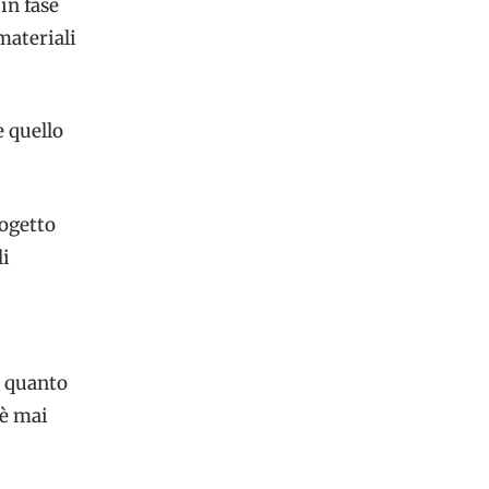
in fase
materiali
e quello
rogetto
li
e quanto
 è mai