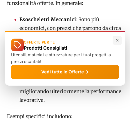
funzionalità offerte. In generale:
Esoscheletri Meccanici
: Sono più
economici, con prezzi che partono da circa
5.000 euro. Offrono supporto passivo senza
OFFERTE PER TE
motori.
Prodotti Consigliati
Utensili, materiali e attrezzature per i tuoi progetti a
Esoscheletri Motorizzati
: Questi
prezzi scontati!
dispositivi sono più avanzati e costosi, con
Vedi tutte le Offerte
prezzi che possono superare i 20.000 euro.
Offrono assistenza attiva nei movimenti,
migliorando ulteriormente la performance
lavorativa.
Esempi specifici includono: