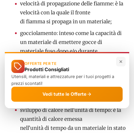
velocità di propagazione delle fiamme: è la
velocità con la quale il fronte
di fiamma si propaga in un materiale;
gocciolamento: inteso come la capacità di
un materiale di emettere gocce di
materiale fuso dopo e/o durante
l’esposizione a una sorgente di calore;
OFFERTE PER TE
Prodotti Consigliati
post-incandescenza: presenza di zone
Utensili, materiali e attrezzature per i tuoi progetti a
incandescenti dopo lo spegnimento della
prezzi scontati!
fiamma (es. brace) che potrebbero
Vedi tutte le Offerte
innescare nuovamente il fuoco;
sviluppo di calore nell’unità di tempo: è la
quantità di calore emessa
nell’unità di tempo da un materiale in stato