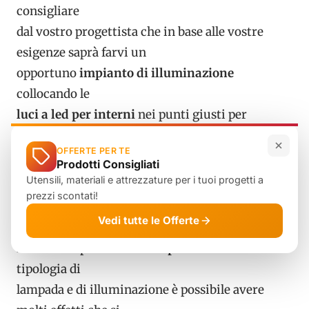
consigliare
dal vostro progettista che in base alle vostre
esigenze saprà farvi un
opportuno
impianto di illuminazione
collocando le
luci a led per interni
nei punti giusti per
ricreare un’atmosfera
OFFERTE PER TE
unica.
Prodotti Consigliati
Tipologie di illuminazione per
Utensili, materiali e attrezzature per i tuoi progetti a
prezzi scontati!
interni a led
Vedi tutte le Offerte
In base al tipo di
luce a led per interni
e alla
tipologia di
lampada e di illuminazione è possibile avere