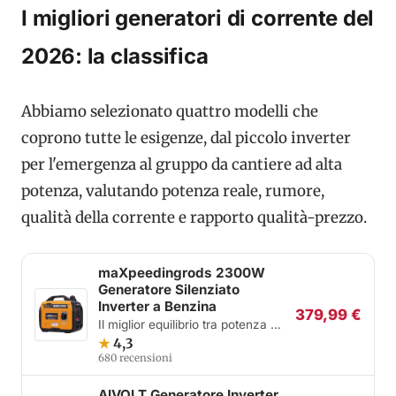
I migliori generatori di corrente del
2026: la classifica
Abbiamo selezionato quattro modelli che
coprono tutte le esigenze, dal piccolo inverter
per l'emergenza al gruppo da cantiere ad alta
potenza, valutando potenza reale, rumore,
qualità della corrente e rapporto qualità-prezzo.
maXpeedingrods 2300W
Generatore Silenziato
Inverter a Benzina
379,99 €
Il miglior equilibrio tra potenza e
silenzio
★
4,3
680 recensioni
AIVOLT Generatore Inverter