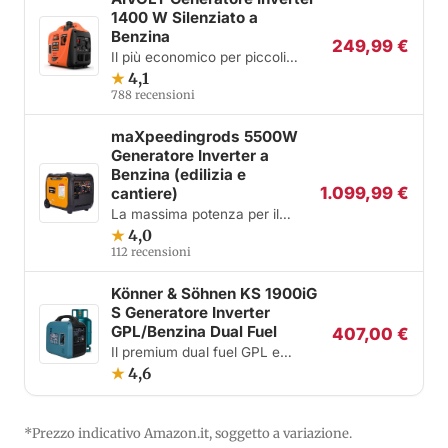
1400 W Silenziato a
Benzina
249,99 €
Il più economico per piccoli
carichi
★
4,1
788 recensioni
maXpeedingrods 5500W
Generatore Inverter a
Benzina (edilizia e
1.099,99 €
cantiere)
La massima potenza per il
cantiere
★
4,0
112 recensioni
Könner & Söhnen KS 1900iG
S Generatore Inverter
GPL/Benzina Dual Fuel
407,00 €
Il premium dual fuel GPL e
benzina
★
4,6
*Prezzo indicativo Amazon.it, soggetto a variazione.