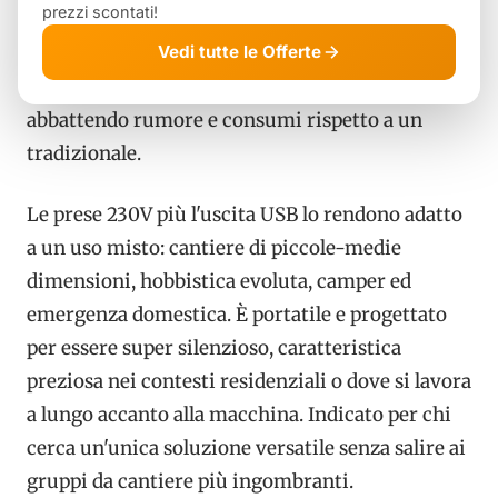
prezzi scontati!
alimentare in sicurezza sia elettroutensili sia
dispositivi elettronici sensibili. La tecnologia
Vedi tutte le Offerte
inverter regola i giri del motore in base al carico,
abbattendo rumore e consumi rispetto a un
tradizionale.
Le prese 230V più l'uscita USB lo rendono adatto
a un uso misto: cantiere di piccole-medie
dimensioni, hobbistica evoluta, camper ed
emergenza domestica. È portatile e progettato
per essere super silenzioso, caratteristica
preziosa nei contesti residenziali o dove si lavora
a lungo accanto alla macchina. Indicato per chi
cerca un'unica soluzione versatile senza salire ai
gruppi da cantiere più ingombranti.