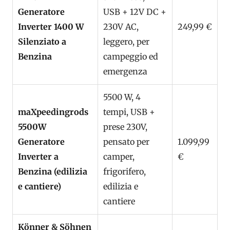
Generatore
USB + 12V DC +
Inverter 1400 W
230V AC,
249,99 €
Silenziato a
leggero, per
Benzina
campeggio ed
emergenza
5500 W, 4
maXpeedingrods
tempi, USB +
5500W
prese 230V,
Generatore
pensato per
1.099,99
Inverter a
camper,
€
Benzina (edilizia
frigorifero,
e cantiere)
edilizia e
cantiere
Könner & Söhnen