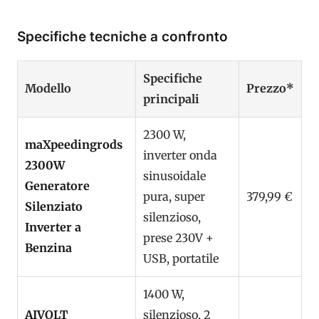
Specifiche tecniche a confronto
Specifiche
Modello
Prezzo*
principali
2300 W,
maXpeedingrods
inverter onda
2300W
sinusoidale
Generatore
pura, super
379,99 €
Silenziato
silenzioso,
Inverter a
prese 230V +
Benzina
USB, portatile
1400 W,
AIVOLT
silenzioso, 2