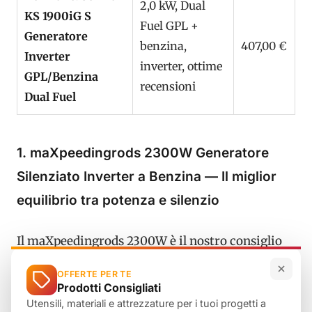
2,0 kW, Dual
KS 1900iG S
Fuel GPL +
Generatore
benzina,
407,00 €
Inverter
inverter, ottime
GPL/Benzina
recensioni
Dual Fuel
1. maXpeedingrods 2300W Generatore
Silenziato Inverter a Benzina — Il miglior
equilibrio tra potenza e silenzio
Il maXpeedingrods 2300W è il nostro consiglio
principale perché racchiude tutto ciò che serve
OFFERTE PER TE
davvero: una
potenza inverter di 2300 W
con
Prodotti Consigliati
onda sinusoidale pura
, sufficiente per
Utensili, materiali e attrezzature per i tuoi progetti a