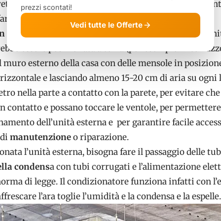
ete già la pre-disposizione dell’impianto il collegament
prezzi scontati!
rlo fare da un tecnico specializzato.
Vedi tutte le Offerte
un condizionatore
la prima cosa da fare è collocare l’uni
ebbe essere posizionata a terra (per esempio in terrazz
 muro esterno della casa con delle mensole in posizion
izzontale e lasciando almeno 15-20 cm di aria su ogni 
tro nella parte a contatto con la parete, per evitare che 
n contatto e possano toccare le ventole, per permetter
amento dell’unità esterna e per garantire facile acces
 di
manutenzione
o riparazione.
onata l’unità esterna, bisogna fare il passaggio delle tu
ella condens
a con tubi corrugati e l’alimentazione elet
norma di legge. Il condizionatore funziona infatti con l’
affrescare l’ara toglie l’umidità e la condensa e la espelle