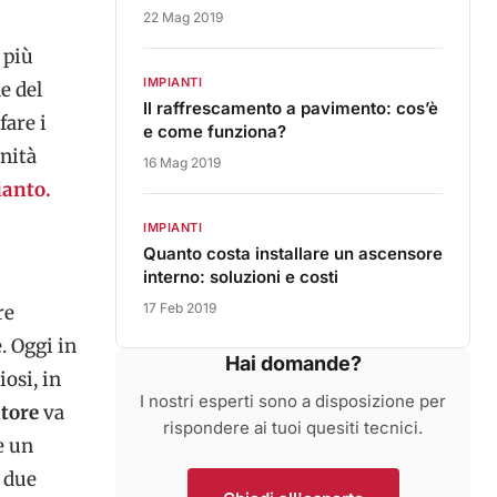
22 Mag 2019
 più
IMPIANTI
e del
Il raffrescamento a pavimento: cos’è
fare i
e come funziona?
unità
16 Mag 2019
ianto.
IMPIANTI
Quanto costa installare un ascensore
interno: soluzioni e costi
17 Feb 2019
re
. Oggi in
Hai domande?
osi, in
I nostri esperti sono a disposizione per
tore
va
rispondere ai tuoi quesiti tecnici.
e un
a due