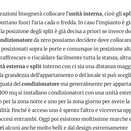
razioni bisognerà collocare l’
unità interna
, cioè gli
spl
uttano fuori l’aria cada o fredda. In caso l’impianto è g
 la posizione degli split è già decisa a priori se invece 
ondizionatore
da zero possiamo decidere dove collocare g
posizionati sopra le porte e comunque in posizione alt
affrescare o riscaldare facilmente tutta la stanza; altra
tà esterna
e
split
interno con ci sia una distanza maggi
lla grandezza dell’appartamento o del locale si può scegli
guata del
condizionatore
ma generalmente per appart
100 mq si installano condizionatori con una unità este
no per la zona notte e uno per la zona giorno per avere la
lità: finché è acceso uno è spento l’altro e viceversa op
accesi entrambi. Oggi poi esistono moltissime marche 
ri
alcuni anche molto belli e dal design estremamente