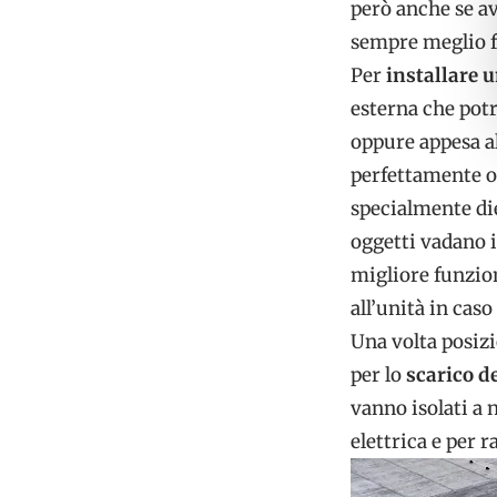
però anche se av
sempre meglio fa
Per
installare 
esterna che potr
oppure appesa al
perfettamente or
specialmente die
oggetti vadano i
migliore funzion
all’unità in caso
Una volta posizi
per lo
scarico d
vanno isolati a 
elettrica e per r