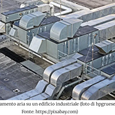
amento aria su un edificio industriale (foto di hpgrues
Fonte: https://pixabay.com)