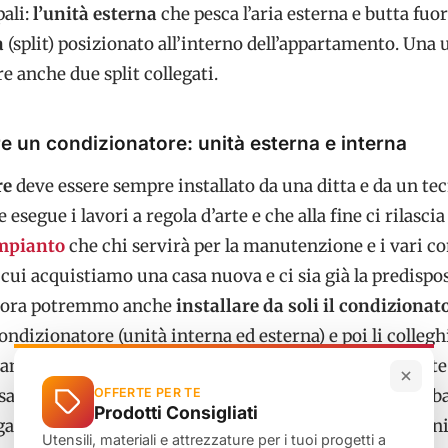
ali:
l’unità esterna
che pesca l’aria esterna e butta fuor
a
(split) posizionato all’interno dell’appartamento. Una 
e anche due split collegati.
e un condizionatore: unità esterna e interna
re
deve essere sempre installato da una ditta e da un te
 esegue i lavori a regola d’arte e che alla fine ci rilascia
impianto
che chi servirà per la manutenzione e i vari con
n cui acquistiamo una casa nuova e ci sia già la predispo
llora potremmo anche
installare da soli il condizionat
ondizionatore (unità interna ed esterna) e poi li colleg
to è già predisposto vuol dire che sono già state fatte
are i fili elettrici e i tubi della condensa in modo che b
OFFERTE PER TE
Prodotti Consigliati
are l’
unità esterna ed interna
e il gioco è fatto. In ogn
Utensili, materiali e attrezzature per i tuoi progetti a