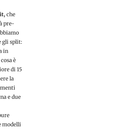
it,
che
ià pre-
dobbiamo
li split:
a in
 cosa è
ore di 15
ere la
amenti
rna e due
pure
e modelli