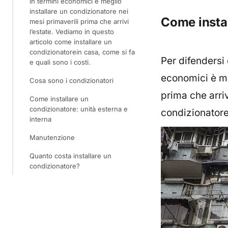
in termini economici è meglio
installare un condizionatore nei
Come insta
mesi primaverili prima che arrivi
l’estate. Vediamo in questo
articolo come installare un
condizionatorein casa, come si fa
Per difendersi
e quali sono i costi.
economici è me
Cosa sono i condizionatori
prima che arriv
Come installare un
condizionatore: unità esterna e
condizionator
interna
Manutenzione
Quanto costa installare un
condizionatore?