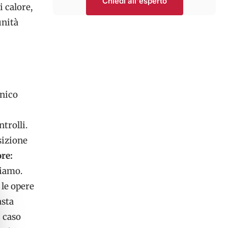
Chiedi all'esperto
i calore,
unità
cnico
trolli.
sizione
ore:
hiamo.
 le opere
asta
i caso