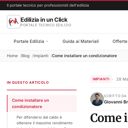
Il portale tecnico per professionisti dell'edilizia
Edilizia in un Click
PORTALE TECNICO EDILIZIO
Portale Edilizia
Guida ai Materiali
Offerte
Home
Blog
Impianti
Come installare un condizionatore
28 Ma
IMPIANTI
IN QUESTO ARTICOLO
SCRITTO DA
Come installare un
Giovanni B
condizionatore
Come i
Per difendersi dal caldo è
ottenere il massimo rendimento