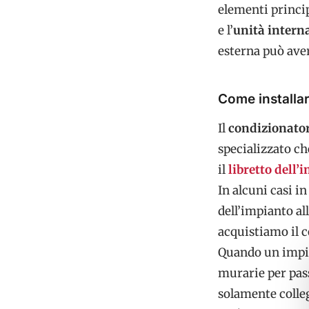
elementi princip
e l’
unità intern
esterna può aver
Come installar
Il
condizionato
specializzato che
il
libretto dell’
In alcuni casi i
dell’impianto a
acquistiamo il c
Quando un impian
murarie per pass
solamente colleg