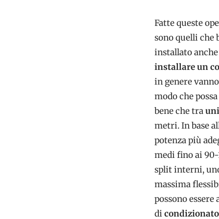
Fatte queste ope
sono quelli che b
installato anche
installare un c
in genere vanno 
modo che possa r
bene che tra
uni
metri. In base a
potenza più ade
medi fino ai 90-
split interni, u
massima flessibi
possono essere 
di
condizionato