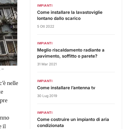
IMPIANTI
Come installare la lavastoviglie
lontano dallo scarico
5 Ott 2022
IMPIANTI
Meglio riscaldamento radiante a
pavimento, soffitto o parete?
31 Mar 2021
i –
IMPIANTI
c’è nelle
Come installare l’antenna tv
te
30 Lug 2019
pre
IMPIANTI
anno
Come costruire un impianto di aria
condizionata
 il