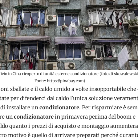
ficio in Cina ricoperto di unità esterne condizionatore (foto di skowalewsk
Fonte: https://pixabay.com)
oni sballate e il caldo umido a volte insopportabile che 
state per difenderci dal caldo l’unica soluzione veramen
 di installare un
condizionatore.
Per risparmiare è sem
are un
condizionatore
in primavera perima del boom e
 caldo quanto i prezzi di acquisto e montaggio aumenter
ro motivo è quello di arrivare preparati perché durante