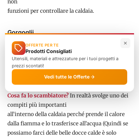
non
funzioni per controllare la caldaia.
Gorgoglii
OFFERTE PER TE
Questo tipo di rumore può essere il segnale di un
Prodotti Consigliati
Utensili, materiali e attrezzature per i tuoi progetti a
malfunzionamento dello
prezzi scontati!
scambiatore primario
che è molto grave in
Vedi tutte le Offerte
quanto può portare al blocco della caldaia.
Cosa fa lo scambiatore?
In realtà svolge uno dei
compiti più importanti
all’interno della caldaia perché prende il calore
dalla fiamma e lo trasferisce all’acqua (Quindi se
possiamo farci delle belle docce calde è solo