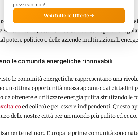
prezzi scontati!
Vedi tutte le Offerte
e
comunità energetiche
è quello di arrivare a una
trans
a sul territorio, autonoma e democratica perché regola
dal potere politico o delle aziende multinazionali energe
no le comunità energetiche rinnovabili
isto le comunità energetiche rappresentano una
rivol
o un’ottima opportunità messa appunto dai cittadini p
o da ottenere e utilizzare energia pulita sfruttando le f
ovoltaico
ed eolico) e per essere indipendenti. Questo a
uturo delle nostre città per un mondo più pulito ed equo.
cisamente nel nord Europa le prime comunità sono nate