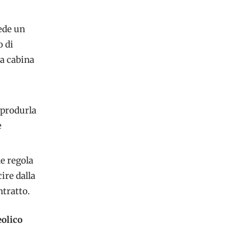
iede un
o di
sa cabina
 produrla
e
e regola
ire dalla
ntratto.
eolico