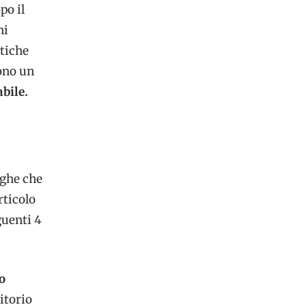
po il
ni
etiche
sono un
abile.
oghe che
articolo
guenti 4
o
ritorio