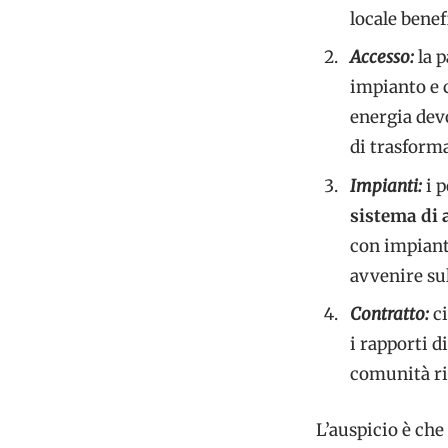
locale benef
Accesso:
la 
impianto e c
energia devo
di trasform
Impianti:
i 
sistema di
con impiant
avvenire sul
Contratto:
c
i rapporti d
comunità ris
L’auspicio è che