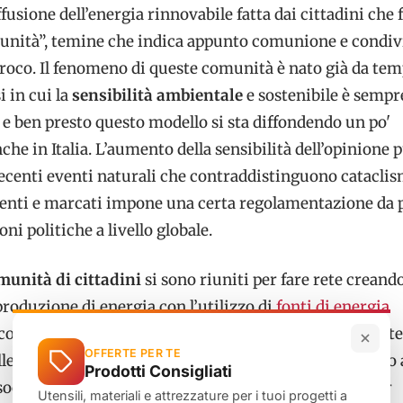
fusione dell’energia rinnovabile fatta dai cittadini che
munità”, temine che indica appunto comunione e condiv
proco. Il fenomeno di queste comunità è nato già da tem
i in cui la
sensibilità ambientale
e sostenibile è sempr
 e ben presto questo modello si sta diffondendo un po'
che in Italia. L’aumento della sensibilità dell’opinione 
recenti eventi naturali che contraddistinguono cataclis
enti e marcati impone una certa regolamentazione da p
ni politiche a livello globale.
munità di cittadini
si sono riuniti per fare rete creand
produzione di energia con l’utilizzo di
fonti di energia
ico e fotovoltaico) in modo da diventare completamente
OFFERTE PER TE
lle compagnie energetiche. In questo modo si vengono 
Prodotti Consigliati
 sociale, economico e ambientale per la comunità e per
Utensili, materiali e attrezzature per i tuoi progetti a