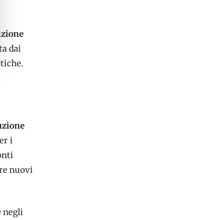
izione
ta dai
tiche.
uzione
er i
onti
pre nuovi
 negli