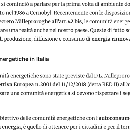
si cominciò a parlare per la prima volta di ambiente do
to nel 1986 a Cernobyl. Recentemente con le disposizio
ecreto Milleproroghe all’art.42 bi
s
, le comunità energ
re una realtà anche nel nostro paese. Queste di fatto 
i produzione, diffusione e consumo di
energia rinnov
ergetiche in Italia
unità energetiche sono state previste dal D.L. Millepror
ttiva Europea n.2001 del 11/12/2018
(detta RED II) all’
zzare una comunità energetica si devono rispettare i se
obiettivo delle comunità energetiche con l’
autoconsum
i energia
, è quello di ottenere per i cittadini e per il ter