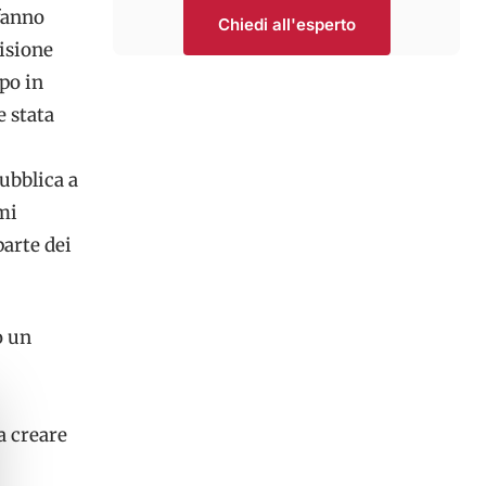
 fanno
Chiedi all'esperto
isione
po in
e stata
pubblica a
mi
arte dei
o un
a creare