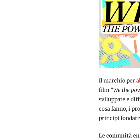
Il marchio per
a
film
“We the po
sviluppate e di
cosa fanno, i pro
principi fondati
Le
comunità en