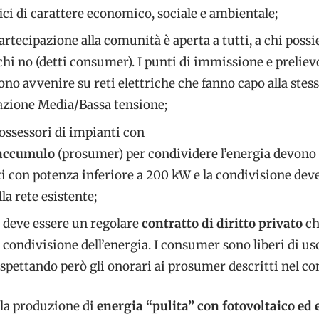
ici di carattere economico, sociale e ambientale;
partecipazione alla comunità è aperta a tutti, a chi poss
hi no (detti consumer). I punti di immissione e preliev
no avvenire su reti elettriche che fanno capo alla stes
azione Media/Bassa tensione;
possessori di impianti con
 accumulo
(prosumer) per condividere l’energia devono
i con potenza inferiore a 200 kW e la condivisione dev
la rete esistente;
i deve essere un regolare
contratto di diritto privato
ch
i condivisione dell’energia. I consumer sono liberi di usc
pettando però gli onorari ai prosumer descritti nel co
 la produzione di
energia “pulita” con fotovoltaico ed 