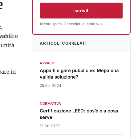
e
Iscriviti
Niente spam. Cancellati quando vuoi.
,
vabili
e
ARTICOLI CORRELATI
munità
APPALTI
Appalti e gare pubbliche: Mepa una
pare in
valida soluzione?
25 Apr 2024
NORMATIVA
Certificazione LEED: cos’è e a cosa
serve
12 Ott 2020