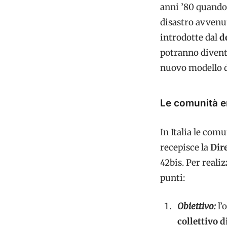
anni ’80 quando 
disastro avvenu
introdotte dal
d
potranno diventa
nuovo modello d
Le comunità en
In Italia le com
recepisce la
Dire
42bis. Per reali
punti:
Obiettivo:
l’
collettivo d