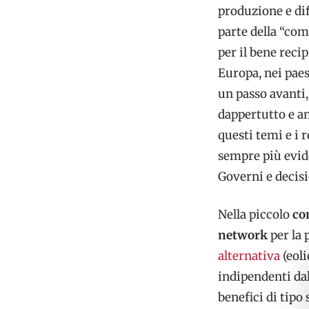
produzione e dif
parte della “co
per il bene reci
Europa, nei paes
un passo avanti,
dappertutto e an
questi temi e i 
sempre più evid
Governi e decisio
Nella piccolo
co
network
per la 
alternativa
(eol
indipendenti da
benefici di tipo