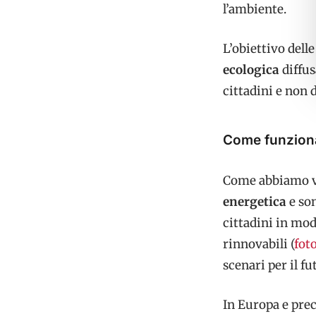
l’ambiente.
L’obiettivo dell
ecologica
diffus
cittadini e non 
Come funziona
Come abbiamo v
energetica
e son
cittadini in mod
rinnovabili (
fot
scenari per il f
In Europa e pre