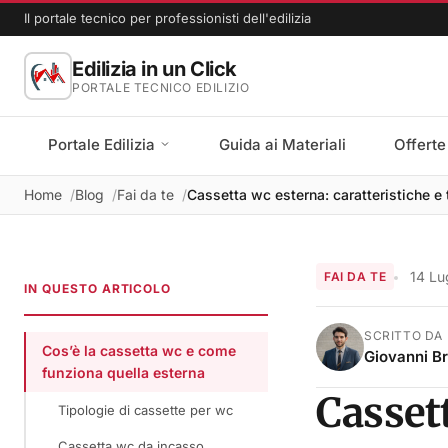
Il portale tecnico per professionisti dell'edilizia
Edilizia in un Click
PORTALE TECNICO EDILIZIO
Portale Edilizia
Guida ai Materiali
Offerte
Home
Blog
Fai da te
Cassetta wc esterna: caratteristiche e 
14 Lu
FAI DA TE
IN QUESTO ARTICOLO
SCRITTO DA
Cos’è la cassetta wc e come
Giovanni B
funziona quella esterna
Casset
Tipologie di cassette per wc
Cassetta wc da incasso