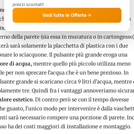
prezzi scontati!
incasso per wc
è la classica cassetta che quasi tutti
Vedi tutte le Offerte
che si trova in qualsiasi luogo pubblico. La cassetta da
andissimo vantaggio di non essere visibile in quanto è
terno della parete (sia essa in muratura o in cartongesso)
terà sarà solamente la placchetta di plastica con i due
onare lo sciacquone. Il pulsante più grande eroga una
ore di acqua,
mentre quello più piccolo utilizza meno
le per non sprecare l’acqua che è un bene prezioso. In
ulsante grande si scaricano circa 9 litri d’acqua, mentre
solamente tre. Quindi fra i vantaggi annoveriamo sicura
alore estetico
. Di contro però se con il tempo dovesse
e guasto, l’unico modo per intervenire è dalla vaschett
nti sarà necessario rompere una porzione di parete. Ino
sso ha dei costi maggiori di installazione e montaggio.