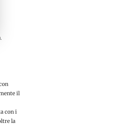
.
 con
mente il
a con i
ltre la