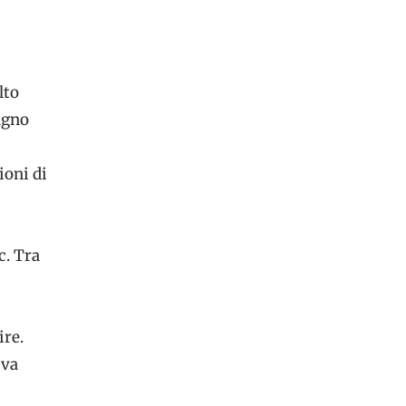
lto
agno
oni di
c. Tra
ire.
 va