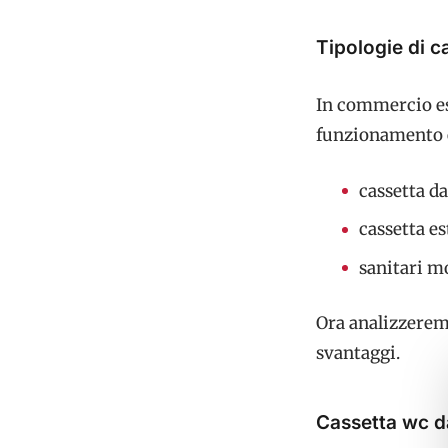
Tipologie di c
In commercio esi
funzionamento è 
cassetta da
cassetta es
sanitari m
Ora analizzeremo
svantaggi.
Cassetta wc d