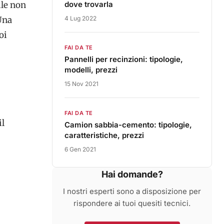
ile non
dove trovarla
Una
4 Lug 2022
oi
FAI DA TE
Pannelli per recinzioni: tipologie,
modelli, prezzi
15 Nov 2021
FAI DA TE
il
Camion sabbia-cemento: tipologie,
caratteristiche, prezzi
6 Gen 2021
Hai domande?
I nostri esperti sono a disposizione per
rispondere ai tuoi quesiti tecnici.