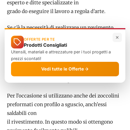
esperto e ditte specializzate in
grado do eseguire il lavoro a regola d’arte.
Se c’è la necessità di realizzare un pavimento
impermeabile, allora le
OFFERTE PER TE
piastrelle o i teli devono essere ben saldati tra
Prodotti Consigliati
Utensili, materiali e attrezzature per i tuoi progetti a
loro a caldo e risvoltati
prezzi scontati!
con raccordi sulle pareti in modo da ottenere
Vedi tutte le Offerte
una superficie continua, senza
infossature delle linee di giunzione.
Per l’occasione si utilizzano anche dei zoccolini
preformati con profilo a sguscio, anch’essi
saldabili con
il rivestimento. In questo modo si ottengono