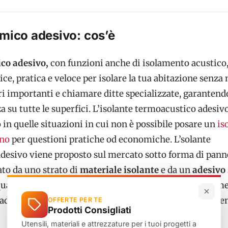
rmico adesivo: cos’è
ico adesivo,
con funzioni anche di isolamento acustico,
ce, pratica e veloce per isolare la tua abitazione senza 
ri importanti e chiamare ditte specializzate, garantendo
a su tutte le superfici. L’isolante termoacustico adesiv
o in quelle situazioni in cui non è possibile posare un
is
rno
per questioni pratiche od economiche. L’solante
desivo viene proposto sul mercato sotto forma di panne
ato da uno strato di
materiale isolante
e da un
adesivo 
qualsiasi tipo di superficie. Questo isolante è assolutam
ado di resistere all’acqua, all’umidità e all’invecchiame
OFFERTE PER TE
Prodotti Consigliati
Utensili, materiali e attrezzature per i tuoi progetti a