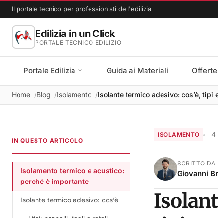
Il portale tecnico per professionisti dell'edilizia
Edilizia in un Click
PORTALE TECNICO EDILIZIO
Portale Edilizia
Guida ai Materiali
Offerte
Home
Blog
Isolamento
Isolante termico adesivo: cos’è, tipi
4
ISOLAMENTO
IN QUESTO ARTICOLO
SCRITTO DA
Isolamento termico e acustico:
Giovanni B
perché è importante
Isolant
Isolante termico adesivo: cos’è