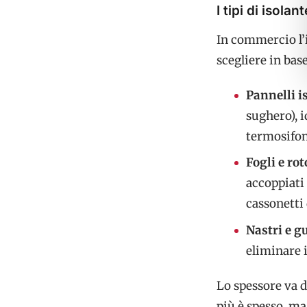
I tipi di isola
In commercio l’i
scegliere in base
Pannelli i
sughero), i
termosifon
Fogli e rot
accoppiati 
cassonetti 
Nastri e g
eliminare i
Lo spessore va da
più è spesso, ma