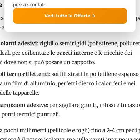
nte termico adesivo: pannelli, fogli e rotoli
prezzi scontati!
Vedi tutte le Offerte
solante termico adesivo si trova in tre formati principa
 alla superficie da coibentare:
solanti adesivi
: rigidi o semirigidi (polistirene, poliure
deali per coibentare le
pareti interne
e le nicchie dei
i dove non si può posare un cappotto.
oli termoriflettenti
: sottili strati in polietilene espanso
a un film di alluminio, perfetti dietro i caloriferi e nei
delle tapparelle.
uarnizioni adesive
: per sigillare giunti, infissi e tubazi
 ponti termici puntuali.
 pochi millimetri (pellicole e fogli) fino a 2-4 cm per i 
ggiore è il potere isolante, ma sulle pareti interne va 