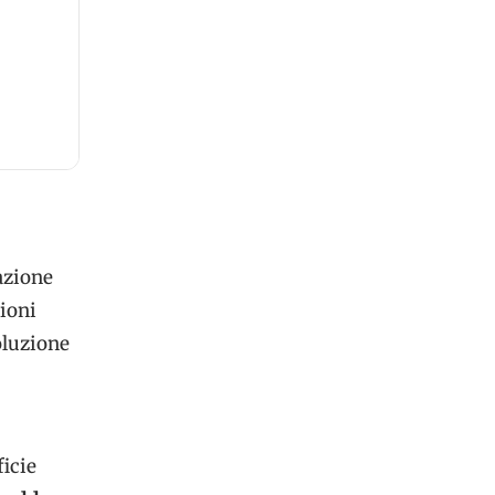
azione
ioni
oluzione
ficie