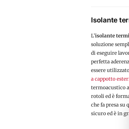
Isolante te
L’
isolante term
soluzione sempli
di eseguire lavo
perfetta aderenz
essere utilizzat
a cappotto este
termoacustico a
rotoli ed è form
che fa presa su 
sicuro ed è in gr