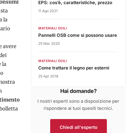
consumi
EPS: cos’è, caratteristiche, prezzo
ista
11 Ago 2021
a la
rario
MATERIALI EDILI
Pannelli OSB come si possono usare
25 Mar 2020
e avere
dei
MATERIALI EDILI
 la
Come trattare il legno per esterni
to
25 Apr 2018
 nostra
n
Hai domande?
stimento
I nostri esperti sono a disposizione per
bolletta
rispondere ai tuoi quesiti tecnici.
Chiedi all'esperto