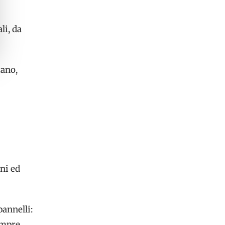
li, da
tano,
oni ed
pannelli:
sempre