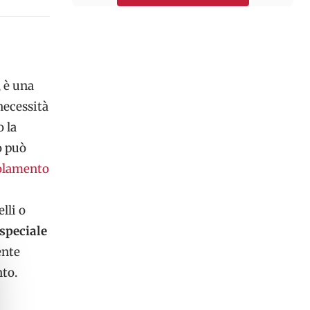
 è una
necessità
 la
o può
olamento
lli o
speciale
ente
nto.