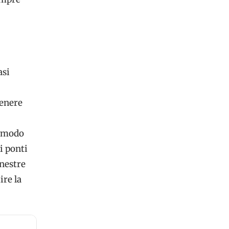
asi
genere
o modo
i ponti
inestre
ire la