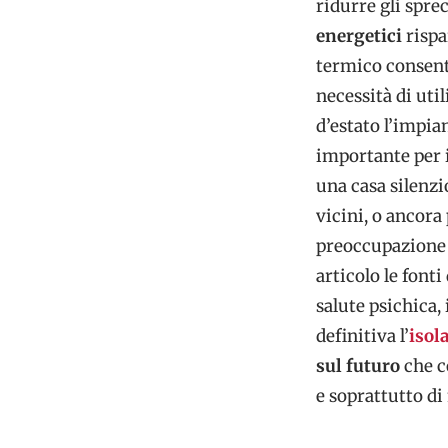
ridurre gli spre
energetici
rispa
termico consen
necessità di uti
d’estato l’impia
importante per i
una casa silenzi
vicini, o ancora
preoccupazione 
articolo le font
salute psichica,
definitiva l’
isol
sul futuro
che co
e soprattutto di 