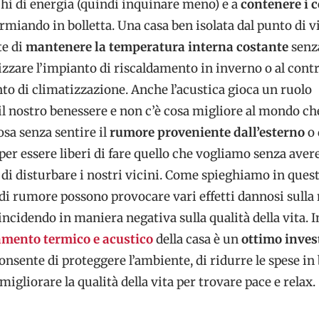
chi di energia (quindi inquinare meno) e a
contenere i 
rmiando in bolletta. Una casa ben isolata dal punto di v
te di
mantenere la temperatura interna costante
senz
lizzare l’impianto di riscaldamento in inverno o al cont
nto di climatizzazione. Anche l’acustica gioca un ruolo
l nostro benessere e non c’è cosa migliore al mondo ch
osa senza sentire il
rumore proveniente dall’esterno
o 
 per essere liberi di fare quello che vogliamo senza avere
di disturbare i nostri vicini. Come spieghiamo in ques
i di rumore possono provocare vari effetti dannosi sulla
 incidendo in maniera negativa sulla qualità della vita. I
amento termico e acustico
della casa è un
ottimo inve
nsente di proteggere l’ambiente, di ridurre le spese in 
migliorare la qualità della vita per trovare pace e relax.