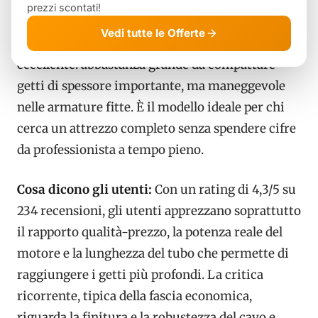
evoluto, dai pilastri alle fondazioni domestiche.
prezzi scontati!
Vedi tutte le Offerte
Il diametro ago da 35 mm è un compromesso
eccellente: abbastanza grande da compattare
getti di spessore importante, ma maneggevole
nelle armature fitte. È il modello ideale per chi
cerca un attrezzo completo senza spendere cifre
da professionista a tempo pieno.
Cosa dicono gli utenti:
Con un rating di 4,3/5 su
234 recensioni, gli utenti apprezzano soprattutto
il rapporto qualità-prezzo, la potenza reale del
motore e la lunghezza del tubo che permette di
raggiungere i getti più profondi. La critica
ricorrente, tipica della fascia economica,
riguarda la finitura e la robustezza del cavo e