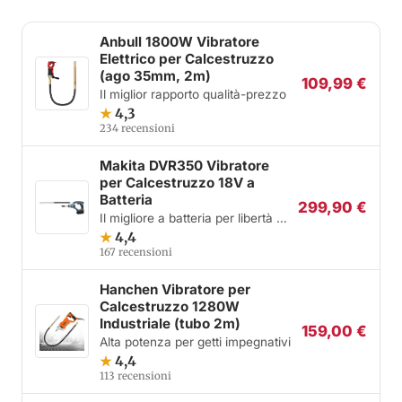
Anbull 1800W Vibratore
Elettrico per Calcestruzzo
(ago 35mm, 2m)
109,99 €
Il miglior rapporto qualità-prezzo
★
4,3
234 recensioni
Makita DVR350 Vibratore
per Calcestruzzo 18V a
Batteria
299,90 €
Il migliore a batteria per libertà di
movimento
★
4,4
167 recensioni
Hanchen Vibratore per
Calcestruzzo 1280W
Industriale (tubo 2m)
159,00 €
Alta potenza per getti impegnativi
★
4,4
113 recensioni