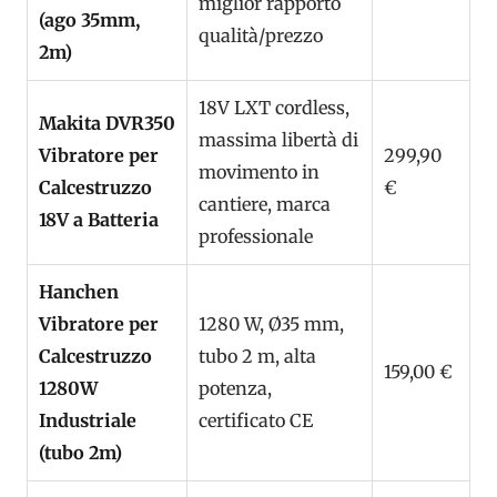
miglior rapporto
(ago 35mm,
qualità/prezzo
2m)
18V LXT cordless,
Makita DVR350
massima libertà di
Vibratore per
299,90
movimento in
Calcestruzzo
€
cantiere, marca
18V a Batteria
professionale
Hanchen
Vibratore per
1280 W, Ø35 mm,
Calcestruzzo
tubo 2 m, alta
159,00 €
1280W
potenza,
Industriale
certificato CE
(tubo 2m)