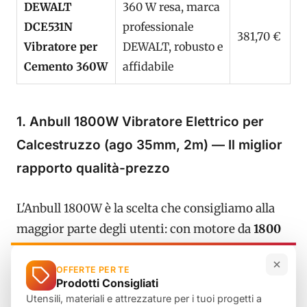
DEWALT
360 W resa, marca
DCE531N
professionale
381,70 €
Vibratore per
DEWALT, robusto e
Cemento 360W
affidabile
1. Anbull 1800W Vibratore Elettrico per
Calcestruzzo (ago 35mm, 2m) — Il miglior
rapporto qualità-prezzo
L'Anbull 1800W è la scelta che consigliamo alla
maggior parte degli utenti: con motore da
1800
W
, frequenza di
5500 rpm
, ago da
Ø35 mm
e tubo
da
2 metri
offre prestazioni adatte alla quasi
OFFERTE PER TE
Prodotti Consigliati
totalità dei getti di cantiere e del fai-da-te
Utensili, materiali e attrezzature per i tuoi progetti a