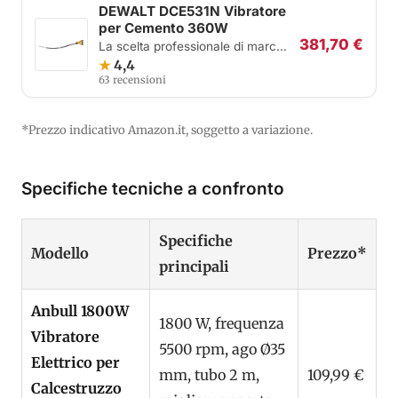
DEWALT DCE531N Vibratore
per Cemento 360W
381,70 €
La scelta professionale di marca
premium
★
4,4
63 recensioni
*Prezzo indicativo Amazon.it, soggetto a variazione.
Specifiche tecniche a confronto
Specifiche
Modello
Prezzo*
principali
Anbull 1800W
1800 W, frequenza
Vibratore
5500 rpm, ago Ø35
Elettrico per
mm, tubo 2 m,
109,99 €
Calcestruzzo