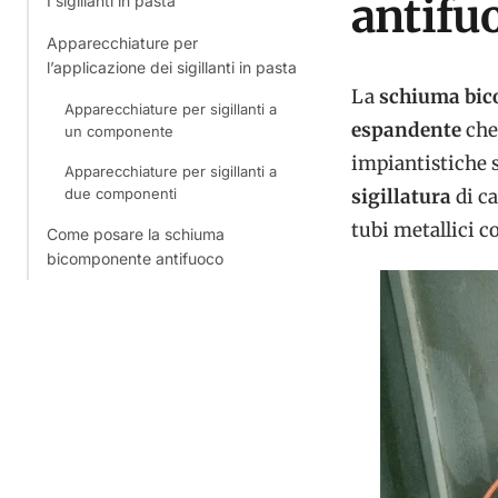
antifuo
I sigillanti in pasta
Apparecchiature per
l’applicazione dei sigillanti in pasta
La
schiuma bic
Apparecchiature per sigillanti a
espandente
che
un componente
impiantistiche s
Apparecchiature per sigillanti a
due componenti
sigillatura
di ca
tubi metallici c
Come posare la schiuma
bicomponente antifuoco