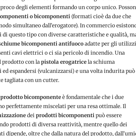
roco degli elementi formando un corpo unico. Posson
componenti o bicomponenti
(formati cioè da due che
modo simultaneo dall’erogatore). In commercio esiston
i di questo tipo con diverse caratteristiche e qualità, m
schiume bicomponenti antifuoco
adatte per gli utilizz
enti cavi elettrici o ci sia pericolo di incendio. Una
il prodotto con la
pistola erogatrice
la schiuma
i ed espandersi (vulcanizzarsi) e una volta indurita può
e tagliata con un cutter.
n
prodotto bicomponente
è fondamentale che i due
o perfettamente miscelati per una resa ottimale. Il
nizzazione
dei
prodotti bicomponenti
può essere
do prodotti di diversa reattività, mentre quello dei
dipende, oltre che dalla natura del prodotto, dall’umi