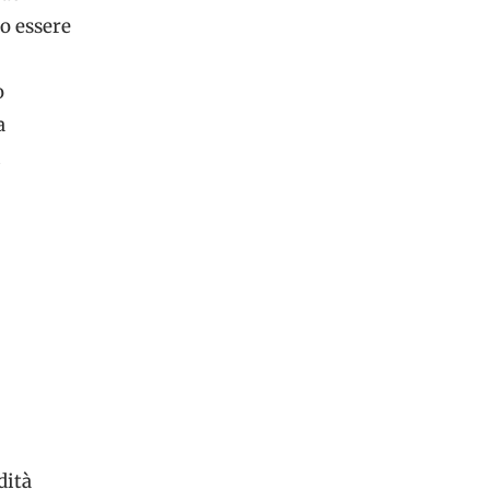
o essere
o
a
i
dità