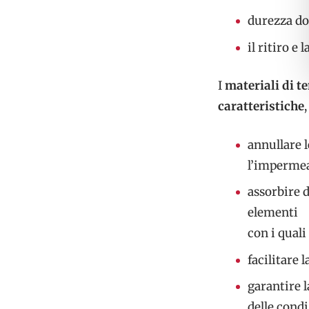
durezza do
il ritiro e 
I
materiali di t
caratteristiche
annullare l
l’impermeab
assorbire d
elementi
con i quali
facilitare 
garantire l
delle condi