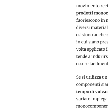
movimento recip
prodotti mono
fuoriescono in 
diversi material
esistono anche
in cui siano pres
volta applicato 
tende a indurirs
essere facilment
Se si utilizza u
componenti sian
tempo di vulca
variato impiegan
monocomponenti 