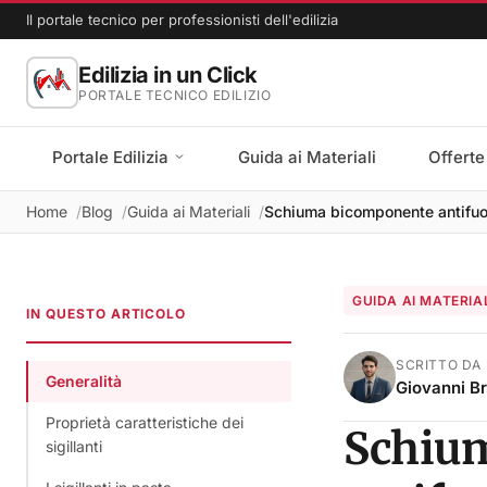
Il portale tecnico per professionisti dell'edilizia
Edilizia in un Click
PORTALE TECNICO EDILIZIO
Portale Edilizia
Guida ai Materiali
Offerte
Home
Blog
Guida ai Materiali
Schiuma bicomponente antifuoc
GUIDA AI MATERIA
IN QUESTO ARTICOLO
SCRITTO DA
Generalità
Giovanni B
Proprietà caratteristiche dei
Schiu
sigillanti