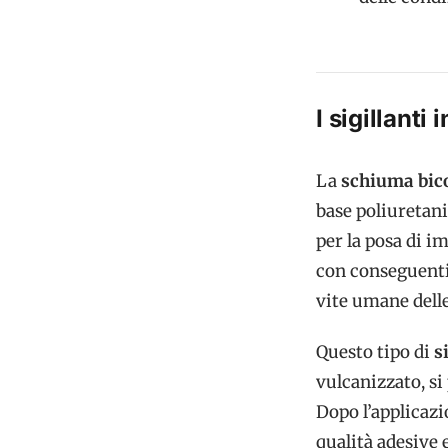
I sigillanti 
La
schiuma bic
base poliuretanic
per la posa di i
con conseguenti g
vite umane delle
Questo tipo di
s
vulcanizzato, si
Dopo l’applicazi
qualità adesive 