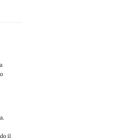
ta
co
a.
do il