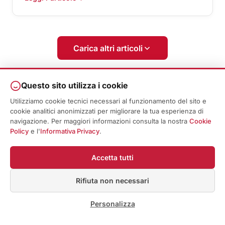
Carica altri articoli
Questo sito utilizza i cookie
Utilizziamo cookie tecnici necessari al funzionamento del sito e
cookie analitici anonimizzati per migliorare la tua esperienza di
navigazione. Per maggiori informazioni consulta la nostra
Cookie
Resta sempre aggiornato
Policy
e l'
Informativa Privacy
.
Ricevi ogni settimana le ultime novità su normative,
bonus edilizi e guide tecniche direttamente nella tua
Accetta tutti
casella email.
Rifiuta non necessari
Personalizza